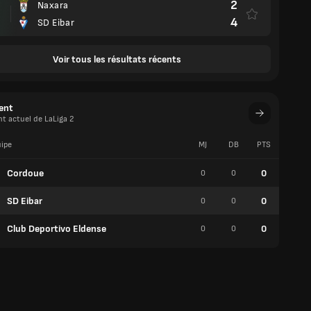
2
Naxara
4
SD Eibar
Voir tous les résultats récents
ent
t actuel de LaLiga 2
ipe
MJ
DB
PTS
V
Cordoue
0
0
0
0
SD Eibar
0
0
0
0
Club Deportivo Eldense
0
0
0
0