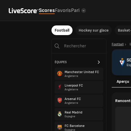
Scores
Favoris
Pari
Football
Hockey sur glace
Basket-
Football
SD
ÉQUIPES
Es
Manchester United FC
Angleterre
Aperçu
Liverpool FC
Angleterre
Arsenal FC
Rencontr
Angleterre
Real Madrid
Espagne
FC Barcelone
Espagne