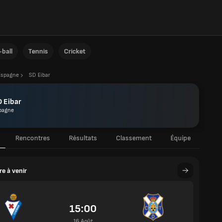
ball
Tennis
Cricket
Espagne
SD Eibar
 Eibar
pagne
Rencontres
Résultats
Classement
Équipe
e à venir
15:00
16 Août