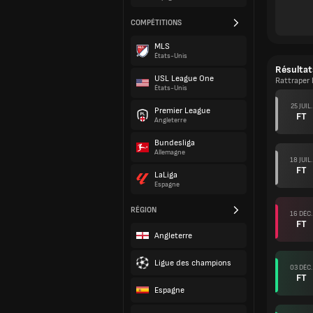
COMPÉTITIONS
MLS
États-Unis
Résultat
USL League One
Rattraper 
États-Unis
25 JUIL.
Premier League
FT
Angleterre
Bundesliga
Allemagne
18 JUIL.
FT
LaLiga
Espagne
RÉGION
16 DÉC.
FT
Angleterre
Ligue des champions
03 DÉC.
FT
Espagne