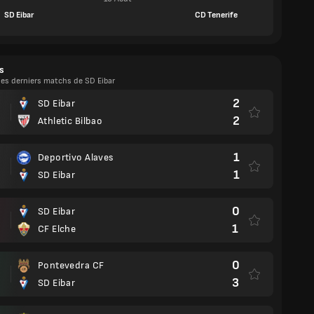
SD Eibar
CD Tenerife
s
les derniers matchs de SD Eibar
2
SD Eibar
2
Athletic Bilbao
1
Deportivo Alaves
1
SD Eibar
0
SD Eibar
1
CF Elche
0
Pontevedra CF
3
SD Eibar