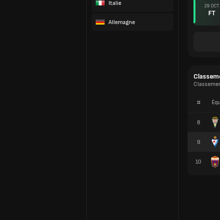
Italie
29 OCT.
FT
Allemagne
Classem
Classemen
#
Équ
8
9
10