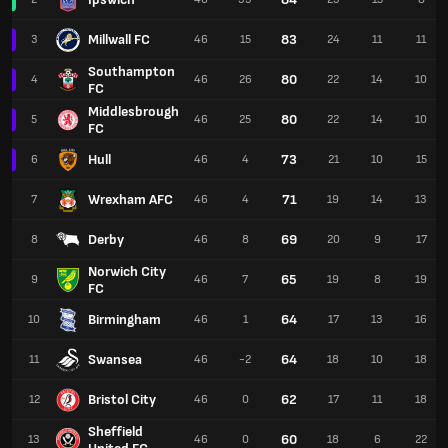
Millwall FC
83
3
46
15
24
11
11
Southampton
80
4
46
26
22
14
10
FC
Middlesbrough
80
5
46
25
22
14
10
FC
Hull
73
6
46
4
21
10
15
Wrexham AFC
71
7
46
4
19
14
13
Derby
69
8
46
8
20
9
17
Norwich City
65
9
46
7
19
8
19
FC
Birmingham
64
10
46
1
17
13
16
Swansea
64
11
46
-2
18
10
18
Bristol City
62
12
46
0
17
11
18
Sheffield
60
13
46
0
18
6
22