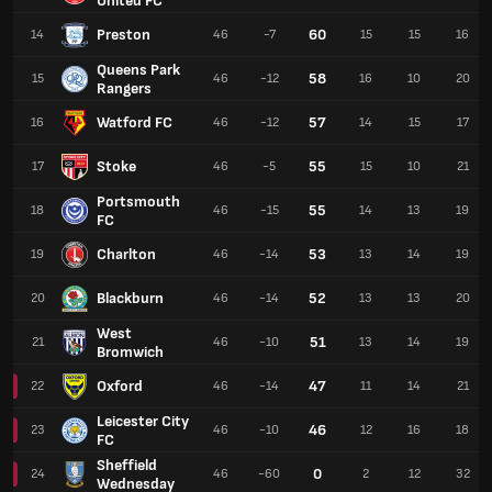
United FC
Preston
60
14
46
-7
15
15
16
Queens Park
58
15
46
-12
16
10
20
Rangers
Watford FC
57
16
46
-12
14
15
17
Stoke
55
17
46
-5
15
10
21
Portsmouth
55
18
46
-15
14
13
19
FC
Charlton
53
19
46
-14
13
14
19
Blackburn
52
20
46
-14
13
13
20
West
51
21
46
-10
13
14
19
Bromwich
Oxford
47
22
46
-14
11
14
21
Leicester City
46
23
46
-10
12
16
18
FC
Sheffield
0
24
46
-60
2
12
32
Wednesday