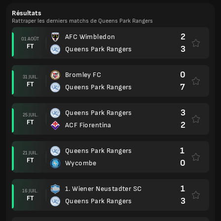
Résultats
Rattraper les derniers matchs de Queens Park Rangers
2
AFC Wimbledon
01 AOÛT
FT
3
Queens Park Rangers
0
Bromley FC
31 JUIL.
FT
7
Queens Park Rangers
3
Queens Park Rangers
25 JUIL.
FT
2
ACF Fiorentina
1
Queens Park Rangers
21 JUIL.
FT
0
Wycombe
1
1. Wiener Neustadter SC
16 JUIL.
FT
3
Queens Park Rangers