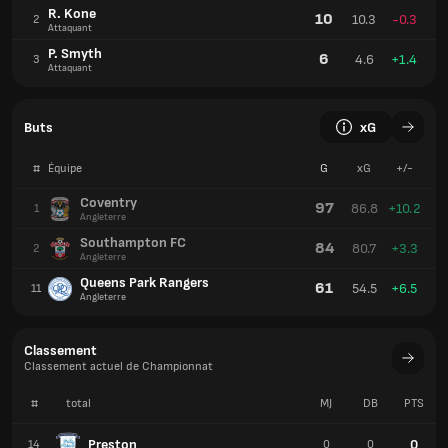
Queens Park Rangers
61
54.5
+6.5
11
Angleterre
Classement
Classement actuel de Championnat
#
total
MJ
DB
PTS
Preston
0
14
0
0
Queens Park Rangers
0
15
0
0
Sheffield United FC
0
16
0
0