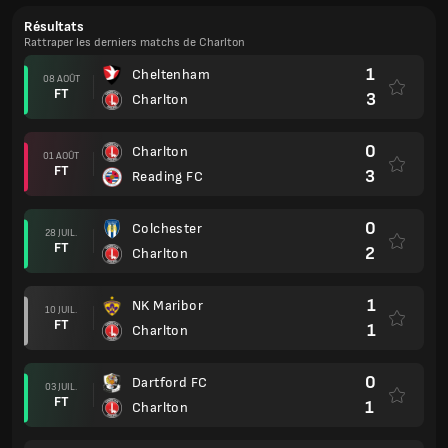
Résultats
Rattraper les derniers matchs de Charlton
1
Cheltenham
08 AOÛT
FT
3
Charlton
0
Charlton
01 AOÛT
FT
3
Reading FC
0
Colchester
28 JUIL.
FT
2
Charlton
1
NK Maribor
10 JUIL.
FT
1
Charlton
0
Dartford FC
03 JUIL.
FT
1
Charlton