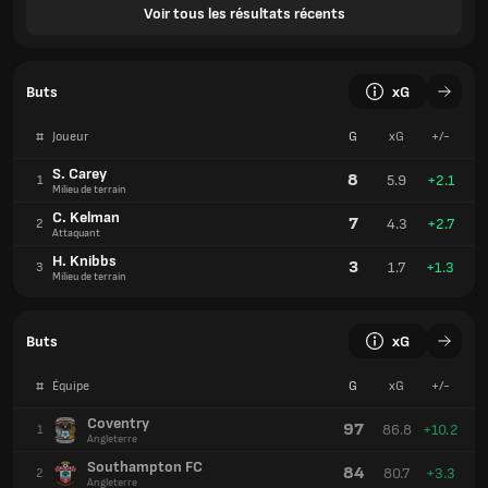
Voir tous les résultats récents
Buts
xG
#
Joueur
G
xG
+/-
S. Carey
8
5.9
+2.1
1
Milieu de terrain
C. Kelman
7
4.3
+2.7
2
Attaquant
H. Knibbs
3
1.7
+1.3
3
Milieu de terrain
Buts
xG
#
Équipe
G
xG
+/-
Coventry
97
86.8
+10.2
1
Angleterre
Southampton FC
84
80.7
+3.3
2
Angleterre