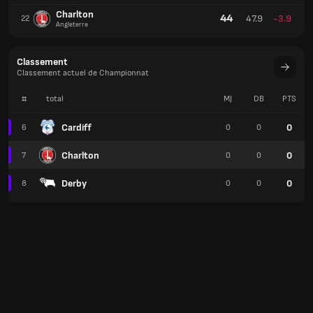
Charlton
44
47.9
-3.9
22
Angleterre
Classement
Classement actuel de Championnat
#
total
MJ
DB
PTS
Cardiff
0
6
0
0
Charlton
0
7
0
0
Derby
0
8
0
0