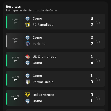
Résultats
Rattraper les derniers matchs de Como
3
Como
31 JUIL.
FT
2
FC Famalicao
2
Como
24 JUIL.
FT
2
Paris FC
1
US Cremonese
24 MAI
FT
4
Como
1
Como
17 MAI
FT
0
Parme Calcio
0
Hellas Vérone
10 MAI
FT
1
Como