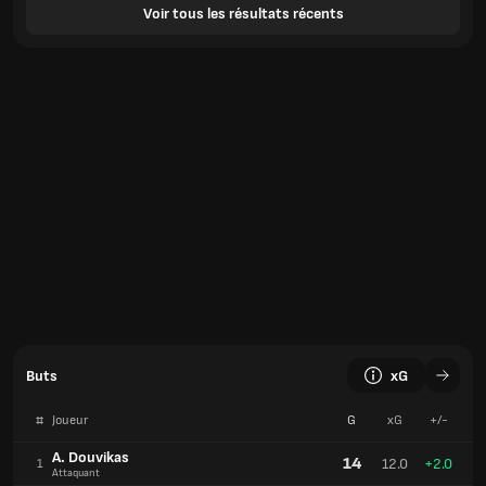
Voir tous les résultats récents
Buts
xG
#
Joueur
G
xG
+/-
A. Douvikas
14
12.0
+2.0
1
Attaquant