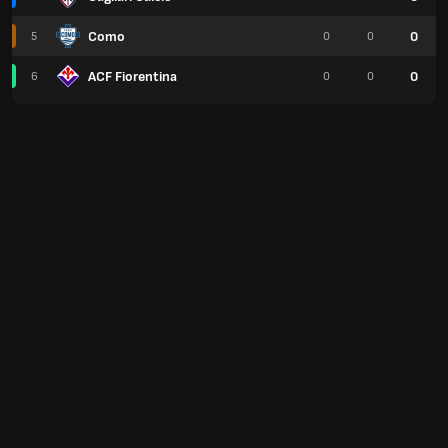
Como
0
5
0
0
ACF Fiorentina
0
6
0
0