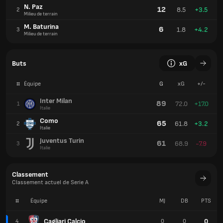
N. Paz
12
8.5
+3.5
2
Milieu de terrain
M. Baturina
6
1.8
+4.2
3
Milieu de terrain
Buts
xG
#
Équipe
G
xG
+/-
Inter Milan
89
72.0
+17.0
1
Italie
Como
65
61.8
+3.2
2
Italie
Juventus Turin
61
68.9
-7.9
3
Italie
Classement
Classement actuel de Serie A
#
Équipe
MJ
DB
PTS
Cagliari Calcio
0
4
0
0