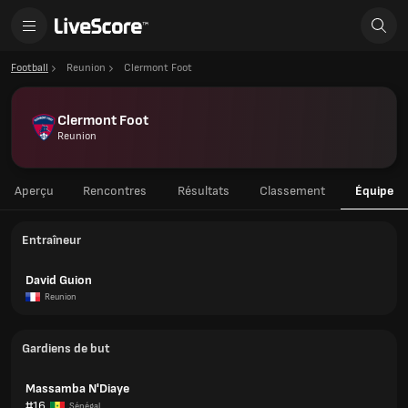
Football
Reunion
Clermont Foot
Clermont Foot
Reunion
Aperçu
Rencontres
Résultats
Classement
Équipe
Entraîneur
David Guion
Reunion
Gardiens de but
Massamba N'Diaye
#16
Sénégal