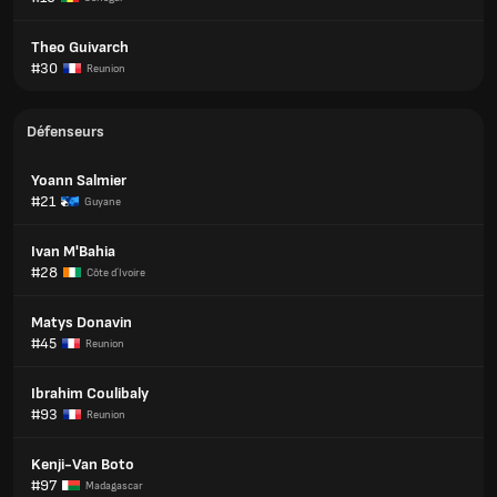
Theo Guivarch
#30
Reunion
Défenseurs
Yoann Salmier
#21
Guyane
Ivan M'Bahia
#28
Côte d´Ivoire
Matys Donavin
#45
Reunion
Ibrahim Coulibaly
#93
Reunion
Kenji-Van Boto
#97
Madagascar