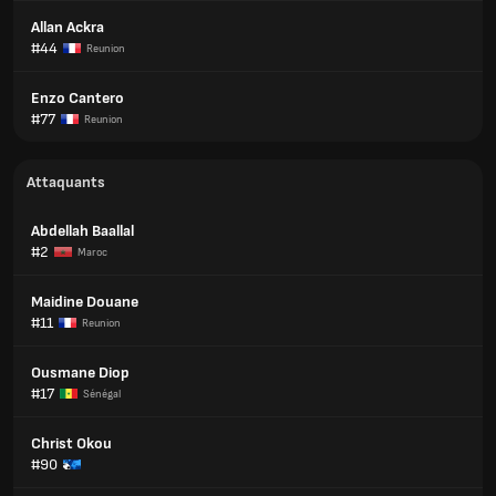
Allan Ackra
#44
Reunion
Enzo Cantero
#77
Reunion
Attaquants
Abdellah Baallal
#2
Maroc
Maidine Douane
#11
Reunion
Ousmane Diop
#17
Sénégal
Christ Okou
#90