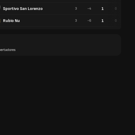
Sportivo San Lorenzo
1
3
-4
0
1
Rubio Nu
1
3
-6
0
1
bertadores