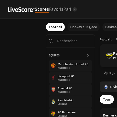
Scores
Favoris
Pari
Football
Hockey sur glace
Basket-
Football
R
ÉQUIPES
Pa
Manchester United FC
Angleterre
Aperçu
Liverpool FC
Angleterre
Divi
Arsenal FC
Angleterre
Tous
Real Madrid
Espagne
FC Barcelone
Dernier 
Espagne