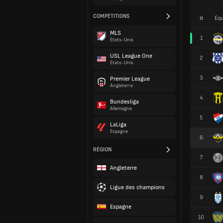
COMPÉTITIONS
#
Équ
MLS
1
États-Unis
USL League One
2
États-Unis
3
Premier League
Angleterre
4
Bundesliga
Allemagne
5
LaLiga
Espagne
6
RÉGION
7
Angleterre
8
Ligue des champions
9
Espagne
10