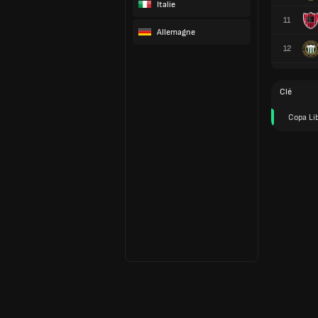
Italie
11
Allemagne
12
Clé
Copa Li