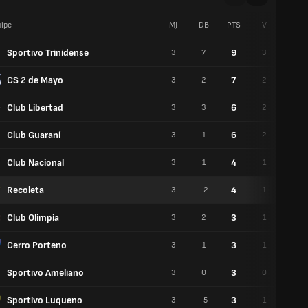
ipe
MJ
DB
PTS
V
N
Sportivo Trinidense
9
3
7
3
0
CS 2 de Mayo
7
3
2
2
1
Club Libertad
6
3
3
2
0
Club Guaraní
6
3
1
2
0
Club Nacional
4
3
1
1
1
Recoleta
4
3
-2
1
1
Club Olimpia
3
3
2
1
0
Cerro Porteno
3
3
1
1
0
Sportivo Ameliano
3
3
0
0
3
Sportivo Luqueno
3
3
-5
1
0