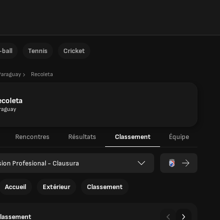
ball
Tennis
Cricket
Paraguay
Recoleta
ecoleta
raguay
Rencontres
Résultats
Classement
Équipe
sion Profesional - Clausura
Accueil
Extérieur
Classement
classement