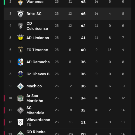
Vianense
48
2
26
21
14
6
6
Brito SC
46
3
26
12
14
4
8
CD
42
4
26
12
11
9
6
Celoricense
AD Limianos
41
5
26
3
11
8
7
FC Tirsense
40
6
26
9
9
13
4
AD Camacha
36
7
26
8
9
9
8
Gd Chaves B
36
8
26
11
9
9
8
Machico
36
9
26
-2
10
6
10
Ar Sao
34
10
26
-9
10
4
12
Martinho
SC
32
11
26
-8
10
2
14
Mirandela
Vilaverdense
21
12
26
-16
4
9
13
FC
CD Ribeira
20
13
26
-26
4
8
14