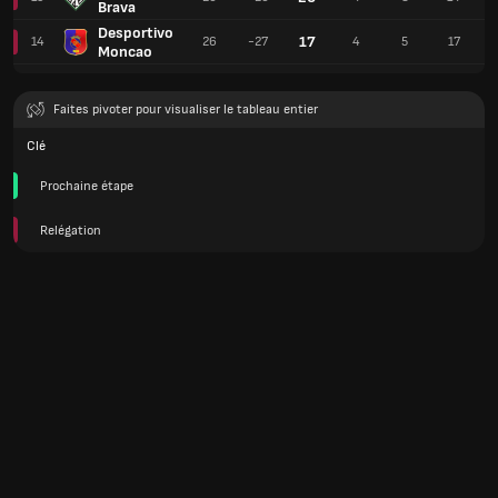
Brava
Desportivo
17
14
26
-27
4
5
17
Moncao
Faites pivoter pour visualiser le tableau entier
Clé
Prochaine étape
Relégation