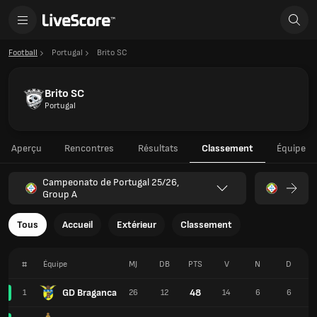
Football
Portugal
Brito SC
Brito SC
Portugal
Aperçu
Rencontres
Résultats
Classement
Équipe
Campeonato de Portugal 25/26,
Group A
Tous
Accueil
Extérieur
Classement
#
Équipe
MJ
DB
PTS
V
N
D
GD Braganca
48
1
26
12
14
6
6