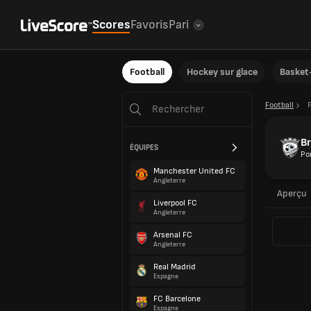
Scores
Favoris
Pari
Football
Hockey sur glace
Basket-
Football
Br
ÉQUIPES
Po
Manchester United FC
Angleterre
Aperçu
Liverpool FC
Angleterre
Arsenal FC
Angleterre
Real Madrid
Espagne
FC Barcelone
Espagne