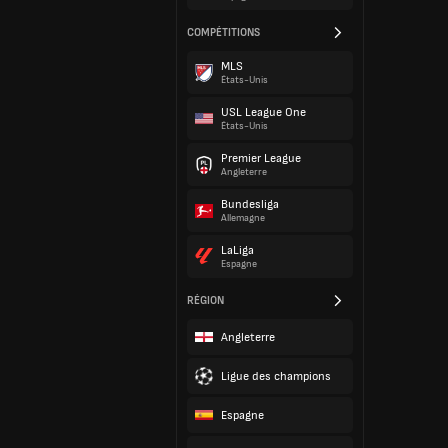
COMPÉTITIONS
MLS
États-Unis
USL League One
États-Unis
Premier League
Angleterre
Bundesliga
Allemagne
LaLiga
Espagne
RÉGION
Angleterre
Ligue des champions
Espagne