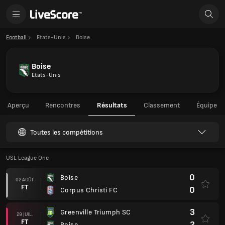
Football
Etats-Unis
Boise
Boise
Etats-Unis
Aperçu
Rencontres
Résultats
Classement
Équipe
Toutes les compétitions
USL League One
0
Boise
02 AOÛT
FT
0
Corpus Christi FC
3
Greenville Triumph SC
29 JUIL.
FT
2
Boise