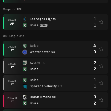
Coupe de l'USL
1
Las Vegas Lights
26 AVR.
AP
1
Boise
USL League One
4
Boise
19 AVR.
FT
0
Westchester SC
2
Av Alta FC
12 AVR.
FT
2
Boise
1
Boise
05 AVR.
FT
1
Spokane Velocity FC
3
Union Omaha SC
22 MARS
FT
2
Boise