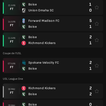
1
Boise
21 JUIN
FT
0
Union Omaha SC
5
Forward Madison FC
14 JUIN
FT
1
Boise
2
Boise
11 JUIN
FT
1
Richmond Kickers
Coupe de l'USL
2
Spokane Velocity FC
07 JUIN
FT
1
Boise
USL League One
2
Richmond Kickers
30 MAI
FT
2
Boise
0
Boise
28 MAI