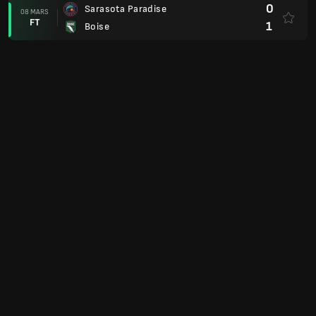
0
Sarasota Paradise
08 MARS
FT
1
Boise