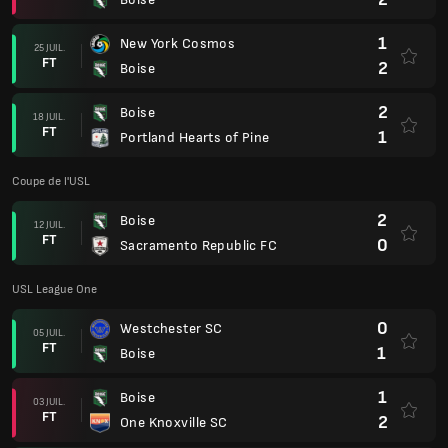
1
New York Cosmos
25 JUIL.
FT
2
Boise
2
Boise
18 JUIL.
FT
1
Portland Hearts of Pine
Coupe de l'USL
2
Boise
12 JUIL.
FT
0
Sacramento Republic FC
USL League One
0
Westchester SC
05 JUIL.
FT
1
Boise
1
Boise
03 JUIL.
FT
2
One Knoxville SC