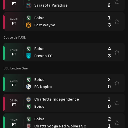
FT
2
Sarasota Paradise
1
Boise
24 MAI
FT
3
Fort Wayne
Coupe de l'USL
4
Boise
17 MAI
FT
3
Fresno FC
USL League One
2
Boise
14 MAI
FT
0
FC Naples
1
Charlotte Independence
06 MAI
FT
0
Boise
2
Boise
03 MAI
FT
1
Chattanooga Red Wolves SC