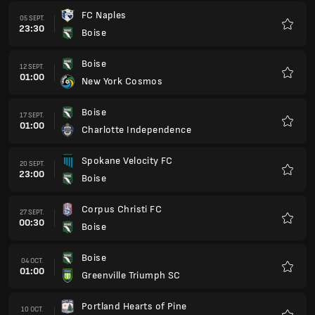
FC Naples
05 SEPT.
23:30
Boise
Favoris
Boise
12 SEPT.
01:00
New York Cosmos
Favoris
Boise
17 SEPT.
01:00
Charlotte Independence
Favoris
Spokane Velocity FC
20 SEPT.
23:00
Boise
Favoris
Corpus Christi FC
27 SEPT.
00:30
Boise
Favoris
Boise
04 OCT.
01:00
Greenville Triumph SC
Favoris
Portland Hearts of Pine
10 OCT.