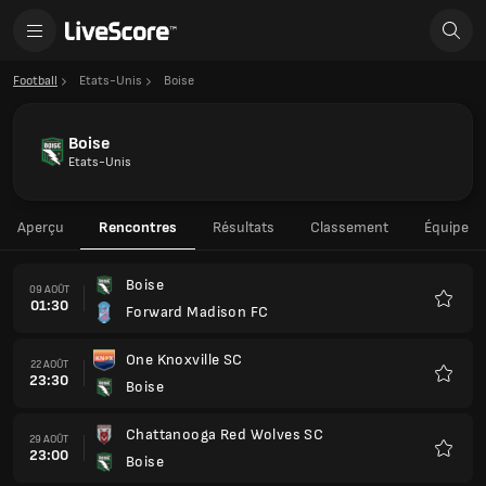
Football
Etats-Unis
Boise
Boise
Etats-Unis
Aperçu
Rencontres
Résultats
Classement
Équipe
Boise
09 AOÛT
01:30
Forward Madison FC
Favoris
One Knoxville SC
22 AOÛT
23:30
Boise
Favoris
Chattanooga Red Wolves SC
29 AOÛT
23:00
Boise
Favoris