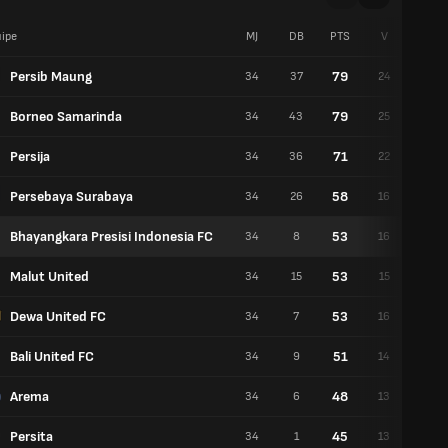
ipe
MJ
DB
PTS
V
N
Persib Maung
79
34
37
24
7
Borneo Samarinda
79
34
43
25
4
Persija
71
34
36
22
5
Persebaya Surabaya
58
34
26
16
10
Bhayangkara Presisi Indonesia FC
53
34
8
16
5
Malut United
53
34
15
15
8
Dewa United FC
53
34
7
16
5
Bali United FC
51
34
9
14
9
Arema
48
34
6
13
9
Persita
45
34
1
13
6