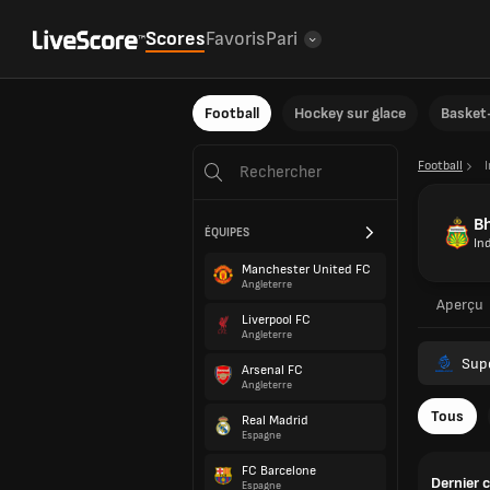
Scores
Favoris
Pari
Football
Hockey sur glace
Basket-
Football
Bh
ÉQUIPES
In
Manchester United FC
Angleterre
Aperçu
Liverpool FC
Angleterre
Sup
Arsenal FC
Angleterre
Tous
Real Madrid
Espagne
FC Barcelone
Dernier 
Espagne