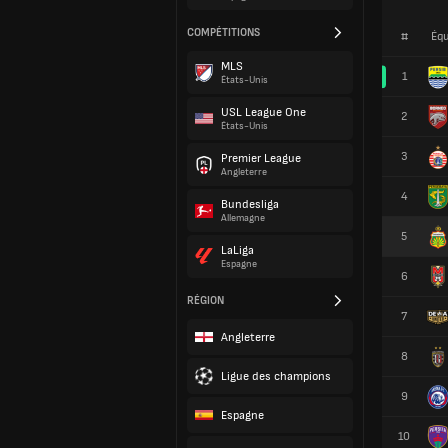
COMPÉTITIONS
#
Équ
MLS
1
États-Unis
USL League One
2
États-Unis
3
Premier League
Angleterre
4
Bundesliga
Allemagne
5
LaLiga
Espagne
6
RÉGION
7
Angleterre
8
Ligue des champions
9
Espagne
10