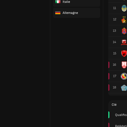
Italie
11
Allemagne
12
13
14
15
16
17
18
Clé
Qualific
Relégat