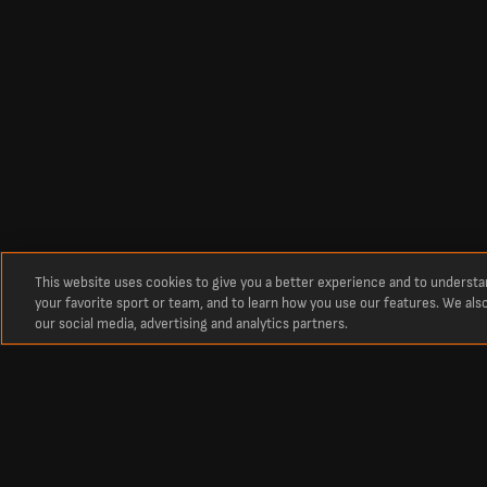
This website uses cookies to give you a better experience and to underst
your favorite sport or team, and to learn how you use our features. We als
our social media, advertising and analytics partners.
À propos
Derniers résultats de football en direct sur LiveScore
La référence incontournable des scores en direct de football, cricket, ten
Retrouvez les classements, calendriers et résultats sportifs actualisés e
Premier League, la Liga, ainsi que les plus prestigieuses compétitions 