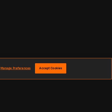
Manage Preferences
Accept Cookies
résultats et des actualités footballistiques à l’échelle mondiale.
rimera División, la Liga MX, la Primera A, la Copa Libertadores, la