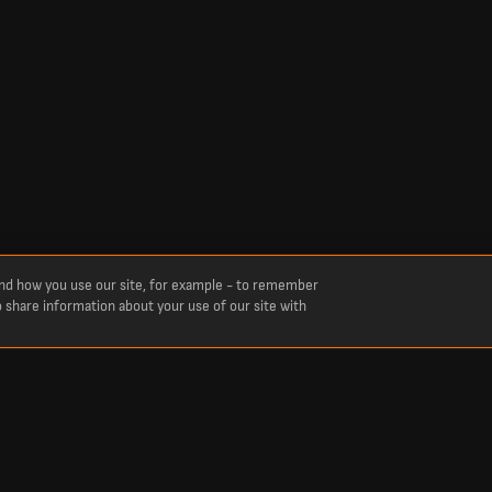
and how you use our site, for example - to remember
o share information about your use of our site with
nis, basketball, hockey et bien plus encore. LiveScore vous tient informé des derniers 
n direct et en continu de tous les grands championnats et compétitions, y compris la P
européennes comme la Ligue des champions et la Ligue Europa.