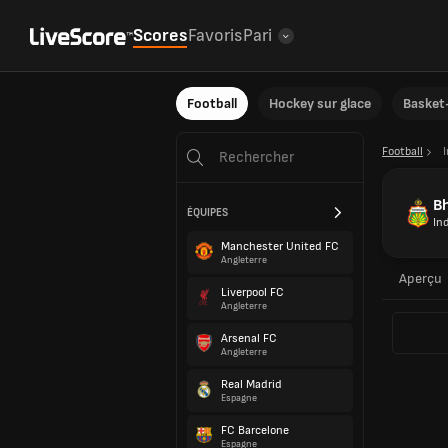
Scores
Favoris
Pari
Football
Hockey sur glace
Basket-
Football
Bh
ÉQUIPES
In
Manchester United FC
Angleterre
Aperçu
Liverpool FC
Angleterre
Arsenal FC
Angleterre
Real Madrid
Espagne
FC Barcelone
Espagne