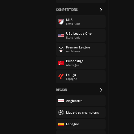
COMPÉTITIONS
MLS
États-Unis
USL League One
États-Unis
Premier League
Angleterre
Bundesliga
Allemagne
LaLiga
Espagne
RÉGION
Angleterre
Ligue des champions
Espagne