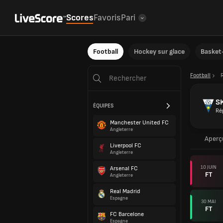
Scores
Favoris
Pari
Football
Hockey sur glace
Basket-
Football
S
ÉQUIPES
Ré
Manchester United FC
Angleterre
Aperç
Liverpool FC
Angleterre
10 JUIN
Arsenal FC
FT
Angleterre
Real Madrid
Espagne
30 MAI
FT
FC Barcelone
Espagne