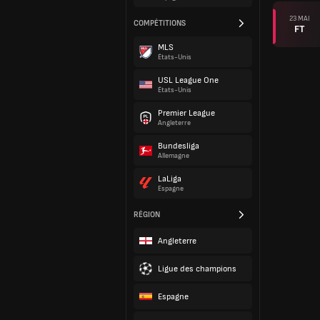
23 MAI
COMPÉTITIONS
FT
MLS
États-Unis
USL League One
États-Unis
Premier League
Angleterre
Bundesliga
Allemagne
LaLiga
Espagne
RÉGION
Angleterre
Ligue des champions
Espagne