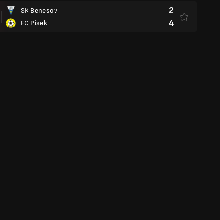
2
SK Benesov
4
FC Pisek