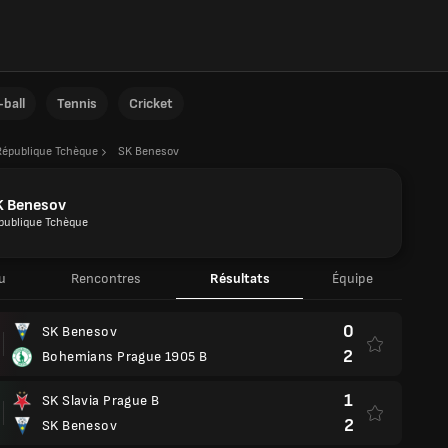
ball
Tennis
Cricket
République Tchèque
SK Benesov
K Benesov
publique Tchèque
u
Rencontres
Résultats
Équipe
0
SK Benesov
2
Bohemians Prague 1905 B
1
SK Slavia Prague B
2
SK Benesov