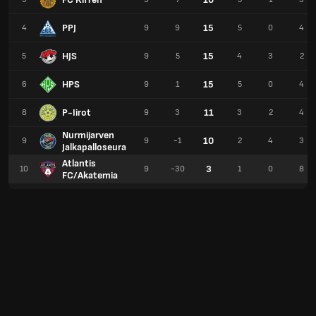
PPJ
15
4
9
9
5
0
4
HJS
15
5
9
5
4
3
2
HPS
15
6
9
1
5
0
4
P-Iirot
11
8
9
3
3
2
4
Nurmijarven
10
9
9
-1
2
4
3
Jalkapalloseura
Atlantis
3
10
9
-30
1
0
8
FC/Akatemia