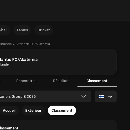
ball
Tennis
Cricket
Finlande
Atlantis FC/Akatemia
lantis FC/Akatemia
nlande
u
Rencontres
Résultats
Classement
konen, Group B 2025
Accueil
Extérieur
Classement
classement