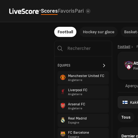
Scores
Favoris
Pari
Football
Hockey sur glace
Basket-
Football
At
ÉQUIPES
Fi
Manchester United FC
Angleterre
Aperç
Liverpool FC
Angleterre
Kak
Arsenal FC
Angleterre
Tous
Real Madrid
Espagne
FC Barcelone
Dernier 
Espagne