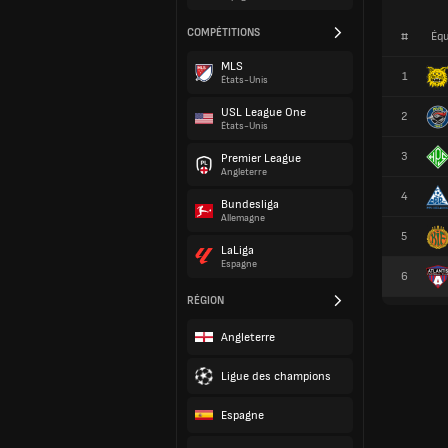
COMPÉTITIONS
#
Équ
MLS
1
États-Unis
USL League One
2
États-Unis
3
Premier League
Angleterre
4
Bundesliga
Allemagne
5
LaLiga
Espagne
6
RÉGION
Angleterre
Ligue des champions
Espagne