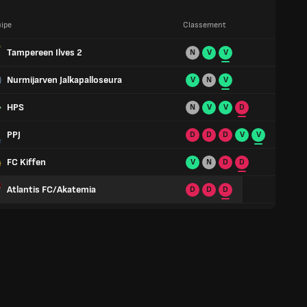
ipe
Classement
Tampereen Ilves 2
N
V
V
Nurmijarven Jalkapalloseura
V
N
V
HPS
N
V
V
D
PPJ
D
D
D
V
V
FC Kiffen
V
N
D
D
Atlantis FC/Akatemia
D
D
D