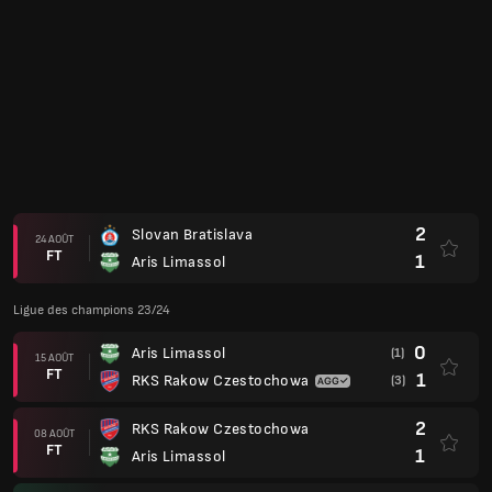
Club Friendlies 2023
1
Austria Vienne
18 JUIL.
FT
1
Aris Limassol
2
SK Sturm Graz
14 JUIL.
FT
0
Aris Limassol
Ligue Europa Conférence 22/23
3
Neftchi Bakou PFC
(3)
28 JUIL.
FT
0
Aris Limassol
(2)
2
Aris Limassol
21 JUIL.
FT
0
Neftchi Bakou PFC