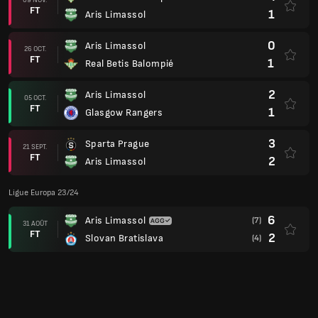
6
Aris Limassol
(7)
31 AOÛT
FT
2
Slovan Bratislava
(4)
2
Slovan Bratislava
24 AOÛT
FT
1
Aris Limassol
Ligue des champions 23/24
0
Aris Limassol
(1)
15 AOÛT
FT
1
RKS Rakow Czestochowa
(3)
2
RKS Rakow Czestochowa
08 AOÛT
FT
1
Aris Limassol
3
Bate Borisov
(5)
01 AOÛT
FT
5
Aris Limassol
(11)
6
Aris Limassol
26 JUIL.
FT
2
Bate Borisov