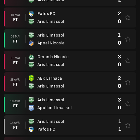
2
Pafos FC
10 MAI
FT
0
Aris Limassol
1
Aris Limassol
06 MAI
FT
0
Apoel Nicosie
3
Omonia Nicosie
02 MAI
FT
0
Aris Limassol
2
AEK Larnaca
25 AVR.
FT
0
Aris Limassol
3
Aris Limassol
18 AVR.
FT
0
Apollon Limassol
1
Aris Limassol
14 AVR.
FT
1
Pafos FC