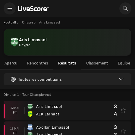
Football
Chypre
Aris Limassol
Aris Limassol
Chypre
Aperçu
Rencontres
Résultats
Classement
Équipe
Toutes les compétitions
Division 1 - Tour Championnat
3
Aris Limassol
22 MAI
FT
4
AEK Larnaca
3
Apollon Limassol
16 MAI
FT
2
Aris Limassol