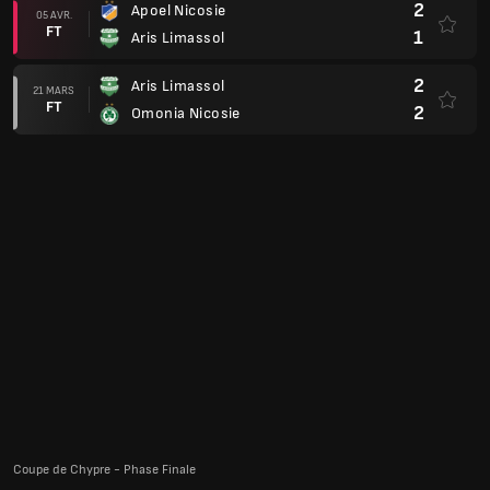
2
Apoel Nicosie
05 AVR.
FT
1
Aris Limassol
2
Aris Limassol
21 MARS
FT
2
Omonia Nicosie
Coupe de Chypre - Phase Finale
0
Aris Limassol
21 JANV.
FT
1
AEL Limassol
2
Aris Limassol
22 OCT.
FT
1
Omonia 29 Maiou
Matchs amicaux des clubs
2
1. FC Heidenheim
03 AOÛT
FT
1
Aris Limassol
Ligue Europa 23/24