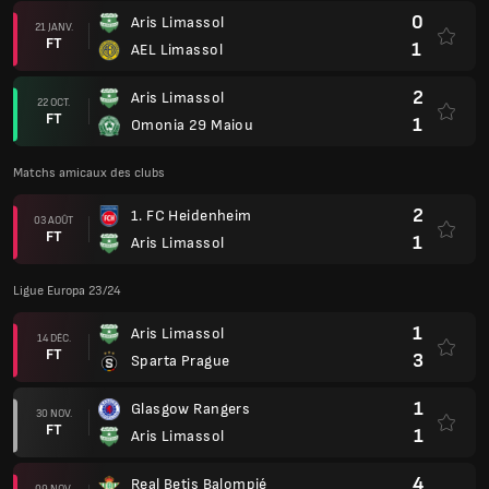
1
Aris Limassol
14 DÉC.
FT
3
Sparta Prague
1
Glasgow Rangers
30 NOV.
FT
1
Aris Limassol
4
Real Betis Balompié
09 NOV.
FT
1
Aris Limassol
0
Aris Limassol
26 OCT.
FT
1
Real Betis Balompié
2
Aris Limassol
05 OCT.
FT
1
Glasgow Rangers
3
Sparta Prague
21 SEPT.
FT
2
Aris Limassol
Ligue Europa 23/24