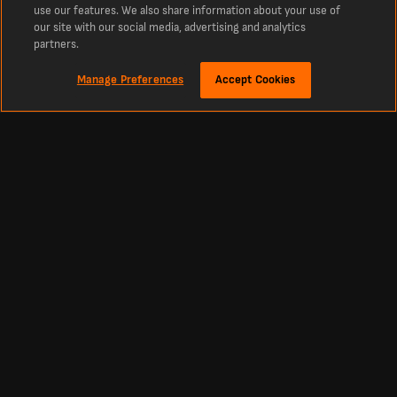
use our features. We also share information about your use of
our site with our social media, advertising and analytics
partners.
Manage Preferences
Accept Cookies
À propos
Derniers résultats de football en direct sur LiveScore
La référence incontournable des scores en direct de football, cricket, tennis,
basketball, hockey et bien plus encore. LiveScore vous tient informé des derniers
résultats et des actualités footballistiques à l’échelle mondiale. Retrouvez les
classements, calendriers et résultats sportifs actualisés en direct et en continu
de tous les grands championnats et compétitions, y compris la Primera División,
la Liga MX, la Primera A, la Copa Libertadores, la Premier League, la Liga, ainsi que
les plus prestigieuses compétitions européennes comme la Ligue des champions
et la Ligue Europa.
Football
Autres Sports