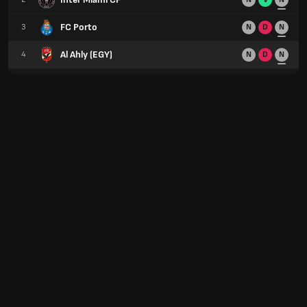
FC Porto
3
N
D
N
Al Ahly (EGY)
4
N
D
N