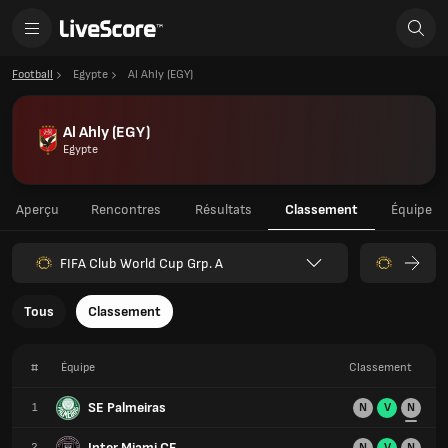
Football
Egypte
Al Ahly (EGY)
Al Ahly (EGY)
Egypte
Aperçu
Rencontres
Résultats
Classement
Équipe
FIFA Club World Cup Grp. A
Tous
Classement
#
Équipe
Classement
SE Palmeiras
1
N
V
N
Inter Miami CF
2
N
V
N