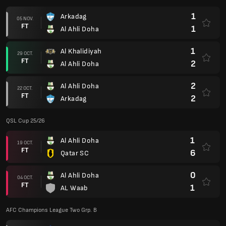
1
Arkadag
05 NOV.
FT
1
Al Ahli Doha
1
Al Khalidiyah
29 OCT.
FT
2
Al Ahli Doha
2
Al Ahli Doha
22 OCT.
FT
2
Arkadag
QSL Cup 25/26
1
Al Ahli Doha
19 OCT.
FT
6
Qatar SC
0
Al Ahli Doha
04 OCT.
FT
1
AL Waab
AFC Champions League Two Grp. B