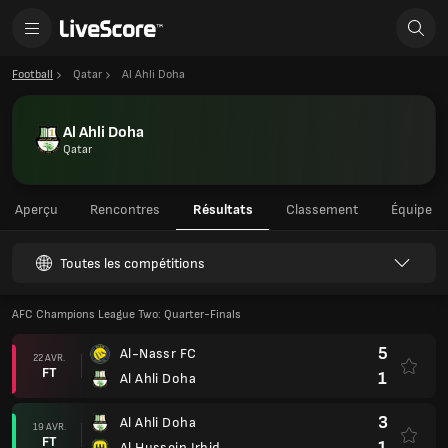
Football
Qatar
Al Ahli Doha
Al Ahli Doha
Qatar
Aperçu
Rencontres
Résultats
Classement
Équipe
Toutes les compétitions
AFC Champions League Two: Quarter-Finals
5
Al-Nassr FC
22 AVR.
FT
1
Al Ahli Doha
3
Al Ahli Doha
19 AVR.
FT
1
Al Hussein Irbid