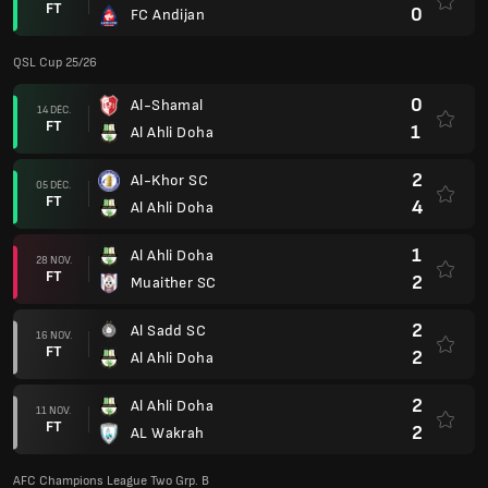
FT
0
FC Andijan
QSL Cup 25/26
0
Al-Shamal
14 DÉC.
FT
1
Al Ahli Doha
2
Al-Khor SC
05 DÉC.
FT
4
Al Ahli Doha
1
Al Ahli Doha
28 NOV.
FT
2
Muaither SC
2
Al Sadd SC
16 NOV.
FT
2
Al Ahli Doha
2
Al Ahli Doha
11 NOV.
FT
2
AL Wakrah
AFC Champions League Two Grp. B