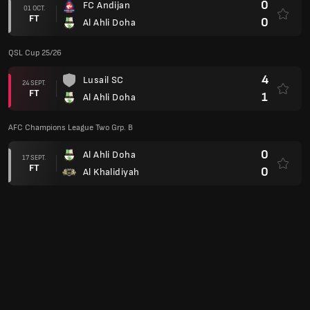
0
FC Andijan
01 OCT.
FT
0
Al Ahli Doha
QSL Cup 25/26
4
Lusail SC
24 SEPT.
FT
1
Al Ahli Doha
AFC Champions League Two Grp. B
0
Al Ahli Doha
17 SEPT.
FT
0
Al Khalidiyah