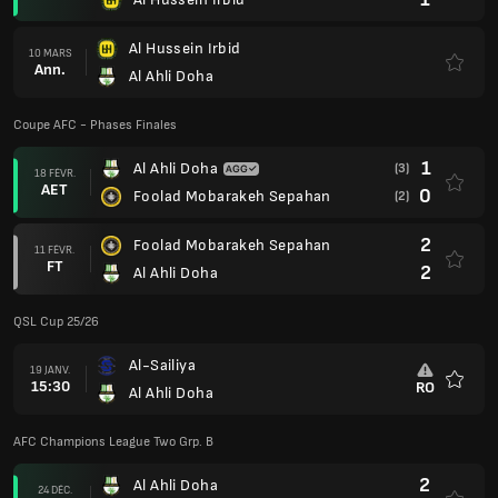
Al Hussein Irbid
10 MARS
Ann.
Al Ahli Doha
Coupe AFC - Phases Finales
1
Al Ahli Doha
(3)
18 FÉVR.
AET
0
Foolad Mobarakeh Sepahan
(2)
2
Foolad Mobarakeh Sepahan
11 FÉVR.
FT
2
Al Ahli Doha
QSL Cup 25/26
Al-Sailiya
19 JANV.
15:30
RO
Al Ahli Doha
Favoris
AFC Champions League Two Grp. B
2
Al Ahli Doha
24 DÉC.