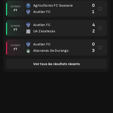
0
Agricultores FC Guasave
29 MARS
FT
1
Acatlan FC
4
Acatlan FC
22 MARS
FT
2
UA Zacatecas
0
Acatlan FC
15 MARS
FT
3
Alacranes de Durango
Voir tous les résultats récents