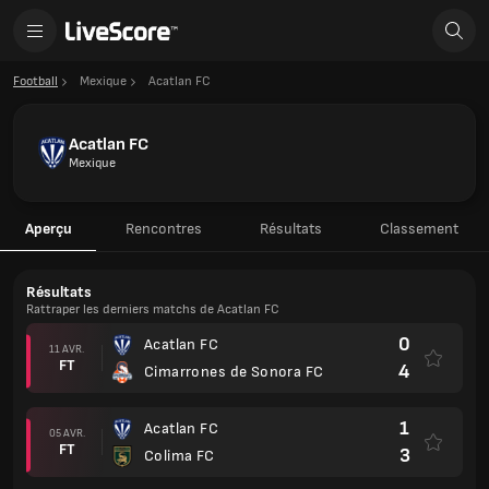
Football
Mexique
Acatlan FC
Acatlan FC
Mexique
Aperçu
Rencontres
Résultats
Classement
Résultats
Rattraper les derniers matchs de Acatlan FC
0
Acatlan FC
11 AVR.
FT
4
Cimarrones de Sonora FC
1
Acatlan FC
05 AVR.
FT
3
Colima FC