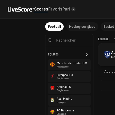
Scores
Favoris
Pari
Football
Hockey sur glace
Basket-
Football
Ac
ÉQUIPES
Me
Manchester United FC
Angleterre
Aperç
Liverpool FC
Angleterre
Arsenal FC
Angleterre
Real Madrid
Espagne
FC Barcelone
Espagne