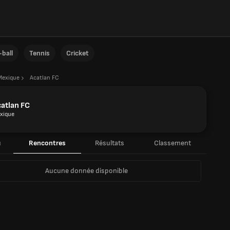
ball
Tennis
Cricket
Mexique
Acatlan FC
atlan FC
xique
u
Rencontres
Résultats
Classement
Aucune donnée disponible