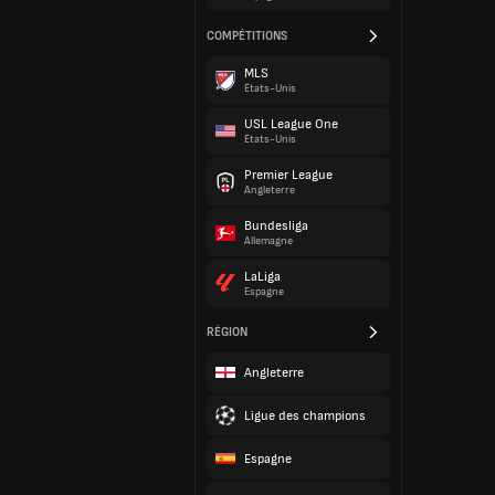
COMPÉTITIONS
MLS
États-Unis
USL League One
États-Unis
Premier League
Angleterre
Bundesliga
Allemagne
LaLiga
Espagne
RÉGION
Angleterre
Ligue des champions
Espagne