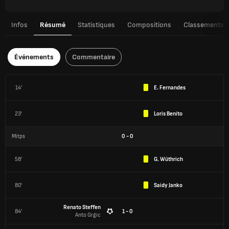
Infos
Résumé
Statistiques
Compositions
Classements
Événements
Commentaire
14'
E. Fernandes
23'
Loris Benito
Mitps
0
-
0
58'
G. Wüthrich
80'
Saidy Janko
Renato Steffen
84'
1 - 0
Anto Grgic