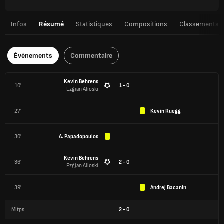
Infos
Résumé
Statistiques
Compositions
Classements
Événements
Commentaire
Kevin Behrens
10'
1 - 0
Ezgjan Alioski
27'
Kevin Ruegg
30'
A. Papadopoulos
Kevin Behrens
36'
2 - 0
Ezgjan Alioski
39'
Andrej Bacanin
Mitps
2
-
0