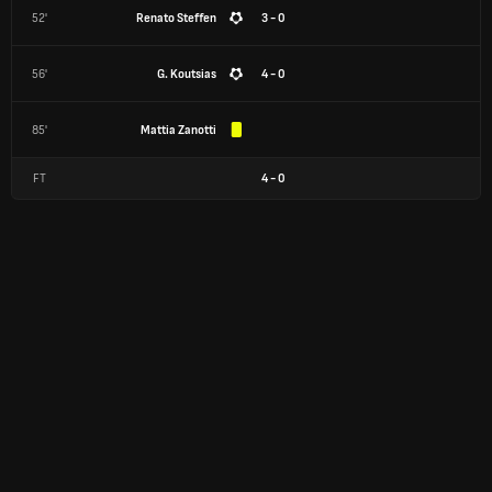
52'
Renato Steffen
3 - 0
56'
G. Koutsias
4 - 0
85'
Mattia Zanotti
FT
4
-
0