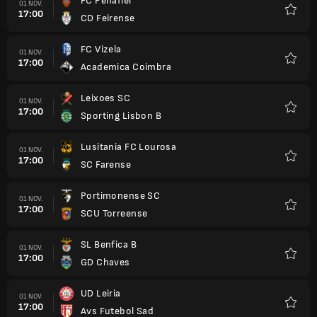
FC Penafiel
01 NOV.
17:00
CD Feirense
Favori
FC Vizela
01 NOV.
17:00
Academica Coimbra
Favori
Leixoes SC
01 NOV.
17:00
Sporting Lisbon B
Favori
Lusitania FC Lourosa
01 NOV.
17:00
SC Farense
Favori
Portimonense SC
01 NOV.
17:00
SCU Torreense
Favori
SL Benfica B
01 NOV.
17:00
GD Chaves
Favori
UD Leiria
01 NOV.
17:00
Avs Futebol Sad
Favori