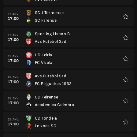
Favori
SCU Torreense
17 JANV.
17:00
SC Farense
Favori
Sporting Lisbon B
17 JANV.
17:00
Avs Futebol Sad
Favori
UD Leiria
17 JANV.
17:00
FC Vizela
Favori
Avs Futebol Sad
24 JANV.
17:00
FC Felgueiras 1932
Favori
CD Feirense
24 JANV.
17:00
Academica Coimbra
Favori
CD Tondela
24 JANV.
17:00
Leixoes SC
Favori