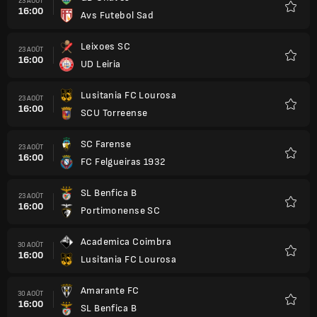
23 AOÛT
16:00
Avs Futebol Sad
Favori
Leixoes SC
23 AOÛT
16:00
UD Leiria
Favori
Lusitania FC Lourosa
23 AOÛT
16:00
SCU Torreense
Favori
SC Farense
23 AOÛT
16:00
FC Felgueiras 1932
Favori
SL Benfica B
23 AOÛT
16:00
Portimonense SC
Favori
Academica Coimbra
30 AOÛT
16:00
Lusitania FC Lourosa
Favori
Amarante FC
30 AOÛT
16:00
SL Benfica B
Favori