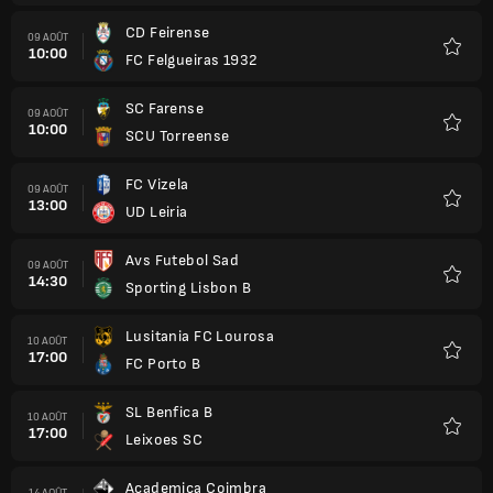
CD Feirense
09 AOÛT
10:00
FC Felgueiras 1932
Favori
SC Farense
09 AOÛT
10:00
SCU Torreense
Favori
FC Vizela
09 AOÛT
13:00
UD Leiria
Favori
Avs Futebol Sad
09 AOÛT
14:30
Sporting Lisbon B
Favori
Lusitania FC Lourosa
10 AOÛT
17:00
FC Porto B
Favori
SL Benfica B
10 AOÛT
17:00
Leixoes SC
Favori
Academica Coimbra
14 AOÛT