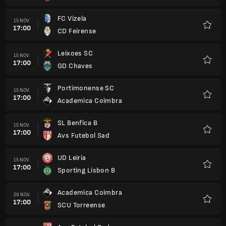
FC Vizela
15 NOV.
17:00
CD Feirense
Favori
Leixoes SC
15 NOV.
17:00
GD Chaves
Favori
Portimonense SC
15 NOV.
17:00
Academica Coimbra
Favori
SL Benfica B
15 NOV.
17:00
Avs Futebol Sad
Favori
UD Leiria
15 NOV.
17:00
Sporting Lisbon B
Favori
Academica Coimbra
29 NOV.
17:00
SCU Torreense
Favori