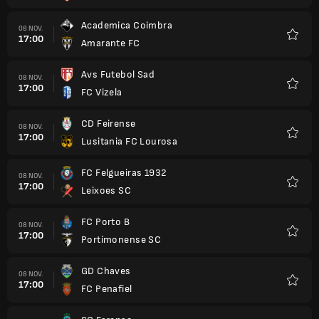
Academica Coimbra
08 NOV.
17:00
Amarante FC
Favori
Avs Futebol Sad
08 NOV.
17:00
FC Vizela
Favori
CD Feirense
08 NOV.
17:00
Lusitania FC Lourosa
Favori
FC Felgueiras 1932
08 NOV.
17:00
Leixoes SC
Favori
FC Porto B
08 NOV.
17:00
Portimonense SC
Favori
GD Chaves
08 NOV.
17:00
FC Penafiel
Favori