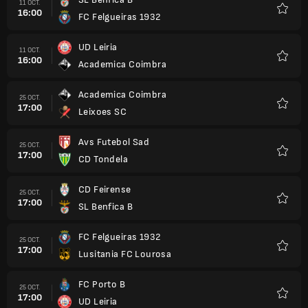
11 OCT.
16:00
FC Felgueiras 1932
Favori
UD Leiria
11 OCT.
16:00
Academica Coimbra
Favori
Academica Coimbra
25 OCT.
17:00
Leixoes SC
Favori
Avs Futebol Sad
25 OCT.
17:00
CD Tondela
Favori
CD Feirense
25 OCT.
17:00
SL Benfica B
Favori
FC Felgueiras 1932
25 OCT.
17:00
Lusitania FC Lourosa
Favori
FC Porto B
25 OCT.
17:00
UD Leiria
Favori