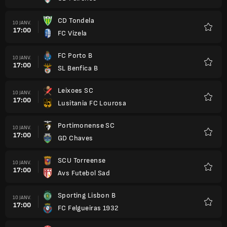
CD Tondela
10 JANV.
17:00
FC Vizela
Favori
FC Porto B
10 JANV.
17:00
SL Benfica B
Favori
Leixoes SC
10 JANV.
17:00
Lusitania FC Lourosa
Favori
Portimonense SC
10 JANV.
17:00
GD Chaves
Favori
SCU Torreense
10 JANV.
17:00
Avs Futebol Sad
Favori
Sporting Lisbon B
10 JANV.
17:00
FC Felgueiras 1932
Favori