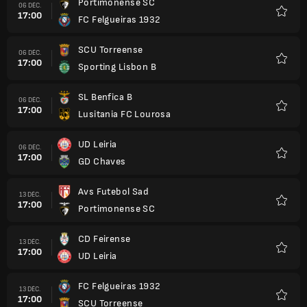
Portimonense SC
06 DÉC.
17:00
FC Felgueiras 1932
Favori
SCU Torreense
06 DÉC.
17:00
Sporting Lisbon B
Favori
SL Benfica B
06 DÉC.
17:00
Lusitania FC Lourosa
Favori
UD Leiria
06 DÉC.
17:00
GD Chaves
Favori
Avs Futebol Sad
13 DÉC.
17:00
Portimonense SC
Favori
CD Feirense
13 DÉC.
17:00
UD Leiria
Favori
FC Felgueiras 1932
13 DÉC.
17:00
SCU Torreense
Favori