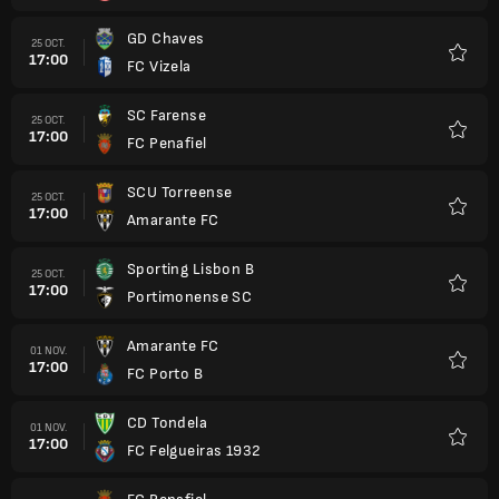
GD Chaves
25 OCT.
17:00
FC Vizela
Favori
SC Farense
25 OCT.
17:00
FC Penafiel
Favori
SCU Torreense
25 OCT.
17:00
Amarante FC
Favori
Sporting Lisbon B
25 OCT.
17:00
Portimonense SC
Favori
Amarante FC
01 NOV.
17:00
FC Porto B
Favori
CD Tondela
01 NOV.
17:00
FC Felgueiras 1932
Favori