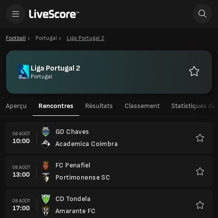
Football
Portugal
Liga Portugal 2
Liga Portugal 2
Portugal
Favoris
Aperçu
Rencontres
Résultats
Classement
Statistiques de
GD Chaves
08 AOÛT
10:00
Academica Coimbra
Favori
FC Penafiel
08 AOÛT
13:00
Portimonense SC
Favori
CD Tondela
08 AOÛT
17:00
Amarante FC
Favori