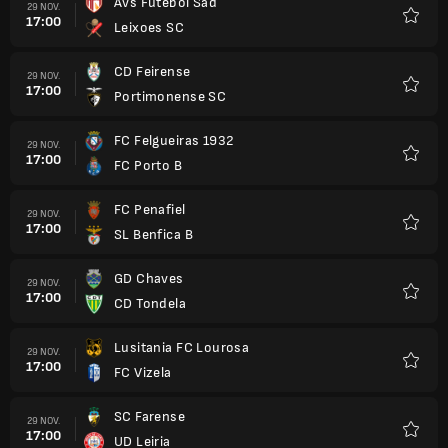
Avs Futebol Sad
29 NOV.
17:00
Leixoes SC
Favori
CD Feirense
29 NOV.
17:00
Portimonense SC
Favori
FC Felgueiras 1932
29 NOV.
17:00
FC Porto B
Favori
FC Penafiel
29 NOV.
17:00
SL Benfica B
Favori
GD Chaves
29 NOV.
17:00
CD Tondela
Favori
Lusitania FC Lourosa
29 NOV.
17:00
FC Vizela
Favori
SC Farense
29 NOV.
17:00
UD Leiria
Favori