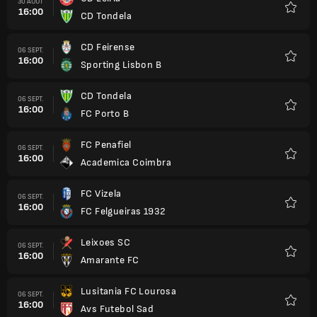
30 AOÛT
16:00
CD Tondela
Favori
CD Feirense
06 SEPT.
16:00
Sporting Lisbon B
Favori
CD Tondela
06 SEPT.
16:00
FC Porto B
Favori
FC Penafiel
06 SEPT.
16:00
Academica Coimbra
Favori
FC Vizela
06 SEPT.
16:00
FC Felgueiras 1932
Favori
Leixoes SC
06 SEPT.
16:00
Amarante FC
Favori
Lusitania FC Lourosa
06 SEPT.
16:00
Avs Futebol Sad
Favori