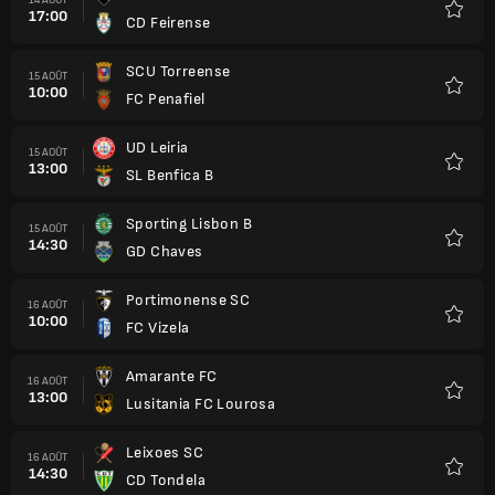
17:00
CD Feirense
Favori
SCU Torreense
15 AOÛT
10:00
FC Penafiel
Favori
UD Leiria
15 AOÛT
13:00
SL Benfica B
Favori
Sporting Lisbon B
15 AOÛT
14:30
GD Chaves
Favori
Portimonense SC
16 AOÛT
10:00
FC Vizela
Favori
Amarante FC
16 AOÛT
13:00
Lusitania FC Lourosa
Favori
Leixoes SC
16 AOÛT
14:30
CD Tondela
Favori