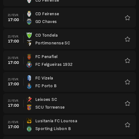
CD Feirense
Favori
CD Feirense
21 FÉVR.
17:00
GD Chaves
Favori
CD Tondela
21 FÉVR.
17:00
Portimonense SC
Favori
FC Penafiel
21 FÉVR.
17:00
FC Felgueiras 1932
Favori
FC Vizela
21 FÉVR.
17:00
FC Porto B
Favori
Leixoes SC
21 FÉVR.
17:00
SCU Torreense
Favori
Lusitania FC Lourosa
21 FÉVR.
17:00
Sporting Lisbon B
Favori