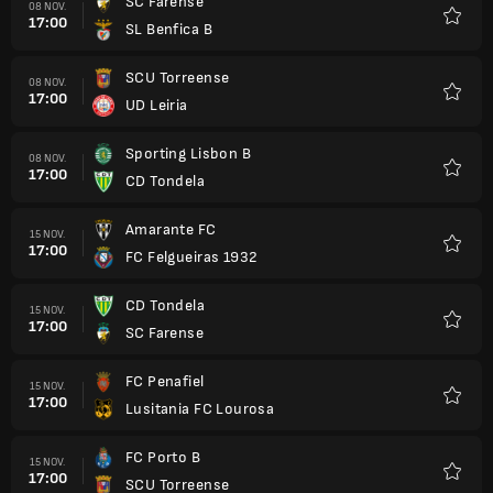
SC Farense
08 NOV.
17:00
SL Benfica B
Favori
SCU Torreense
08 NOV.
17:00
UD Leiria
Favori
Sporting Lisbon B
08 NOV.
17:00
CD Tondela
Favori
Amarante FC
15 NOV.
17:00
FC Felgueiras 1932
Favori
CD Tondela
15 NOV.
17:00
SC Farense
Favori
FC Penafiel
15 NOV.
17:00
Lusitania FC Lourosa
Favori
FC Porto B
15 NOV.
17:00
SCU Torreense
Favori