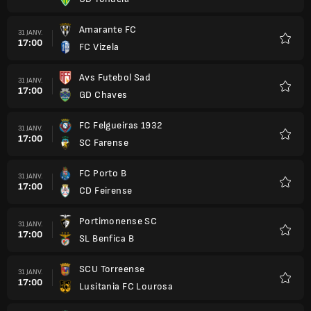
Favori
Amarante FC
31 JANV.
17:00
FC Vizela
Favori
Avs Futebol Sad
31 JANV.
17:00
GD Chaves
Favori
FC Felgueiras 1932
31 JANV.
17:00
SC Farense
Favori
FC Porto B
31 JANV.
17:00
CD Feirense
Favori
Portimonense SC
31 JANV.
17:00
SL Benfica B
Favori
SCU Torreense
31 JANV.
17:00
Lusitania FC Lourosa
Favori