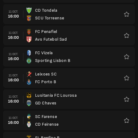
CD Tondela
11 OCT.
16:00
SCU Torreense
Favori
FC Penafiel
11 OCT.
16:00
Avs Futebol Sad
Favori
FC Vizela
11 OCT.
16:00
Sporting Lisbon B
Favori
Leixoes SC
11 OCT.
16:00
FC Porto B
Favori
Lusitania FC Lourosa
11 OCT.
16:00
GD Chaves
Favori
SC Farense
11 OCT.
16:00
CD Feirense
Favori
SL Benfica B