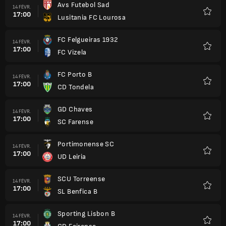
Avs Futebol Sad
14 FÉVR.
17:00
Lusitania FC Lourosa
Favori
FC Felgueiras 1932
14 FÉVR.
17:00
FC Vizela
Favori
FC Porto B
14 FÉVR.
17:00
CD Tondela
Favori
GD Chaves
14 FÉVR.
17:00
SC Farense
Favori
Portimonense SC
14 FÉVR.
17:00
UD Leiria
Favori
SCU Torreense
14 FÉVR.
17:00
SL Benfica B
Favori
Sporting Lisbon B
14 FÉVR.
17:00