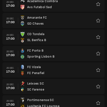
Academica Coimbra
20 DÉC.
17:00
Avs Futebol Sad
Favori
Amarante FC
20 DÉC.
17:00
GD Chaves
Favori
CD Tondela
20 DÉC.
17:00
SL Benfica B
Favori
FC Porto B
20 DÉC.
17:00
Sporting Lisbon B
Favori
FC Vizela
20 DÉC.
17:00
FC Penafiel
Favori
Leixoes SC
20 DÉC.
17:00
SC Farense
Favori
Portimonense SC
20 DÉC.
17:00
Lusitania FC Lourosa
Favori