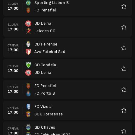
Sporting Lisbon B
31 JANV.
17:00
FC Penafiel
Favori
UD Leiria
31 JANV.
17:00
Leixoes SC
Favori
CD Feirense
07 FÉVR.
17:00
Avs Futebol Sad
Favori
CD Tondela
07 FÉVR.
17:00
UD Leiria
Favori
FC Penafiel
07 FÉVR.
17:00
FC Porto B
Favori
FC Vizela
07 FÉVR.
17:00
SCU Torreense
Favori
GD Chaves
07 FÉVR.
17:00
FC Felgueiras 1932