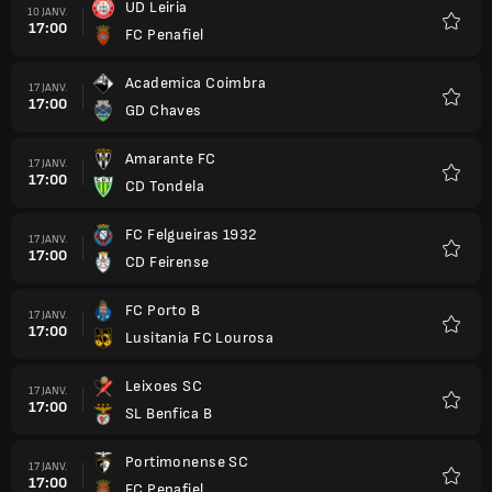
UD Leiria
10 JANV.
17:00
FC Penafiel
Favori
Academica Coimbra
17 JANV.
17:00
GD Chaves
Favori
Amarante FC
17 JANV.
17:00
CD Tondela
Favori
FC Felgueiras 1932
17 JANV.
17:00
CD Feirense
Favori
FC Porto B
17 JANV.
17:00
Lusitania FC Lourosa
Favori
Leixoes SC
17 JANV.
17:00
SL Benfica B
Favori
Portimonense SC
17 JANV.
17:00
FC Penafiel