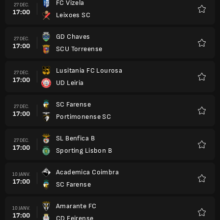
FC Vizela
27 DÉC.
17:00
Leixoes SC
Favori
GD Chaves
27 DÉC.
17:00
SCU Torreense
Favori
Lusitania FC Lourosa
27 DÉC.
17:00
UD Leiria
Favori
SC Farense
27 DÉC.
17:00
Portimonense SC
Favori
SL Benfica B
27 DÉC.
17:00
Sporting Lisbon B
Favori
Academica Coimbra
10 JANV.
17:00
SC Farense
Favori
Amarante FC
10 JANV.
17:00
CD Feirense
Favori