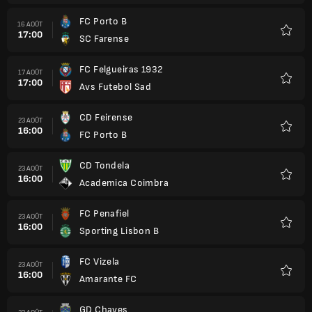
FC Porto B
16 AOÛT
17:00
SC Farense
Favori
FC Felgueiras 1932
17 AOÛT
17:00
Avs Futebol Sad
Favori
CD Feirense
23 AOÛT
16:00
FC Porto B
Favori
CD Tondela
23 AOÛT
16:00
Academica Coimbra
Favori
FC Penafiel
23 AOÛT
16:00
Sporting Lisbon B
Favori
FC Vizela
23 AOÛT
16:00
Amarante FC
Favori
GD Chaves