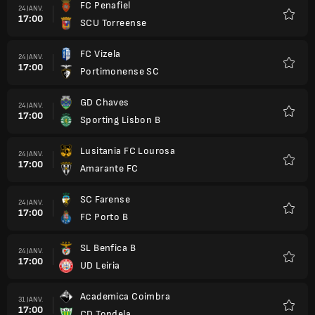
FC Penafiel
24 JANV.
17:00
SCU Torreense
Favori
FC Vizela
24 JANV.
17:00
Portimonense SC
Favori
GD Chaves
24 JANV.
17:00
Sporting Lisbon B
Favori
Lusitania FC Lourosa
24 JANV.
17:00
Amarante FC
Favori
SC Farense
24 JANV.
17:00
FC Porto B
Favori
SL Benfica B
24 JANV.
17:00
UD Leiria
Favori
Academica Coimbra
31 JANV.
17:00
CD Tondela