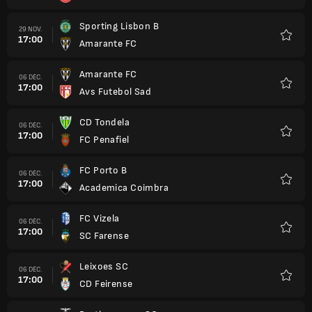
Sporting Lisbon B
29 NOV.
17:00
Amarante FC
Favori
Amarante FC
06 DÉC.
17:00
Avs Futebol Sad
Favori
CD Tondela
06 DÉC.
17:00
FC Penafiel
Favori
FC Porto B
06 DÉC.
17:00
Academica Coimbra
Favori
FC Vizela
06 DÉC.
17:00
SC Farense
Favori
Leixoes SC
06 DÉC.
17:00
CD Feirense
Favori