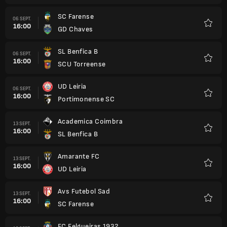
SC Farense
06 SEPT.
16:00
GD Chaves
Favori
SL Benfica B
06 SEPT.
16:00
SCU Torreense
Favori
UD Leiria
06 SEPT.
16:00
Portimonense SC
Favori
Academica Coimbra
13 SEPT.
16:00
SL Benfica B
Favori
Amarante FC
13 SEPT.
16:00
UD Leiria
Favori
Avs Futebol Sad
13 SEPT.
16:00
SC Farense
Favori
FC Felgueiras 1932