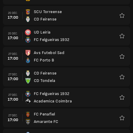
SCU Torreense
20 DÉC.
17:00
CD Feirense
Favori
UD Leiria
20 DÉC.
17:00
FC Felgueiras 1932
Favori
Avs Futebol Sad
27 DÉC.
17:00
FC Porto B
Favori
CD Feirense
27 DÉC.
17:00
CD Tondela
Favori
FC Felgueiras 1932
27 DÉC.
17:00
Academica Coimbra
Favori
FC Penafiel
27 DÉC.
17:00
Amarante FC
Favori