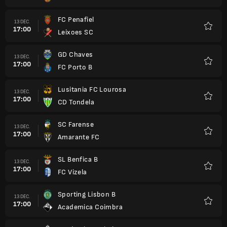
FC Penafiel
13 DÉC.
17:00
Leixoes SC
Favori
GD Chaves
13 DÉC.
17:00
FC Porto B
Favori
Lusitania FC Lourosa
13 DÉC.
17:00
CD Tondela
Favori
SC Farense
13 DÉC.
17:00
Amarante FC
Favori
SL Benfica B
13 DÉC.
17:00
FC Vizela
Favori
Sporting Lisbon B
13 DÉC.
17:00
Academica Coimbra
Favori