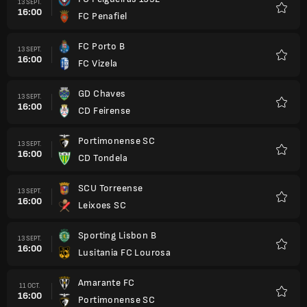
13 SEPT.
16:00
FC Penafiel
Favori
FC Porto B
13 SEPT.
16:00
FC Vizela
Favori
GD Chaves
13 SEPT.
16:00
CD Feirense
Favori
Portimonense SC
13 SEPT.
16:00
CD Tondela
Favori
SCU Torreense
13 SEPT.
16:00
Leixoes SC
Favori
Sporting Lisbon B
13 SEPT.
16:00
Lusitania FC Lourosa
Favori
Amarante FC
11 OCT.
16:00
Portimonense SC
Favori