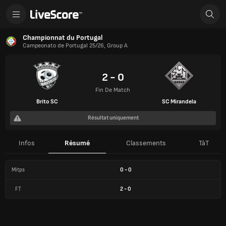
Championnat du Portugal
Campeonato de Portugal 25/26, Group A
2 - 0
Fin De Match
Brito SC
SC Mirandela
Résultat uniquement
Infos
Résumé
Classements
TàT
Mitps
0
-
0
FT
2
-
0