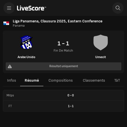
Liga Panamena, Clausura 2025, Eastern Conference
Panama
1 - 1
Fin De Match
Arabe Unido
Umecit
Résultat uniquement
Infos
Résumé
Compositions
Classements
TàT
Mitps
0
-
0
FT
1
-
1