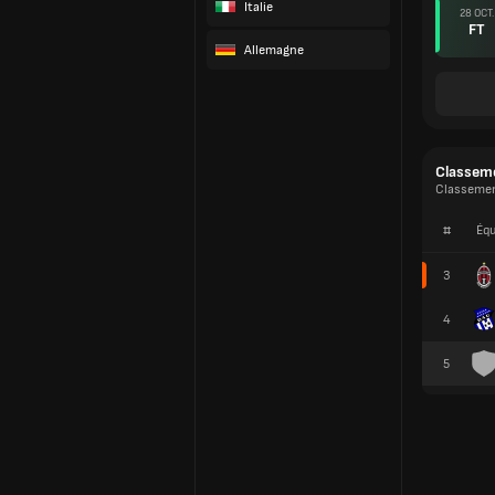
Italie
28 OCT.
FT
Allemagne
Classem
Classemen
#
Équ
3
4
5