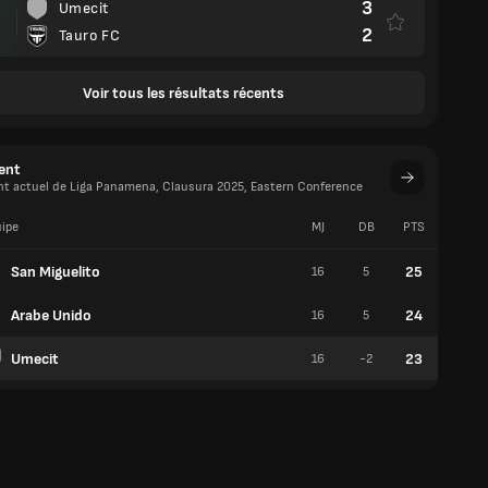
3
Umecit
2
Tauro FC
Voir tous les résultats récents
ent
t actuel de Liga Panamena, Clausura 2025, Eastern Conference
ipe
MJ
DB
PTS
V
San Miguelito
25
16
5
6
Arabe Unido
24
16
5
6
Umecit
23
16
-2
6