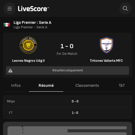
Liga Premier : Serie A
Liga Premier - Serie A
1 - 0
Fin De Match
Leones Negros Udg II
Tritones Vallarta MFC
Résultat uniquement
Infos
Résumé
Classements
TàT
Mitps
0
-
0
FT
1
-
0