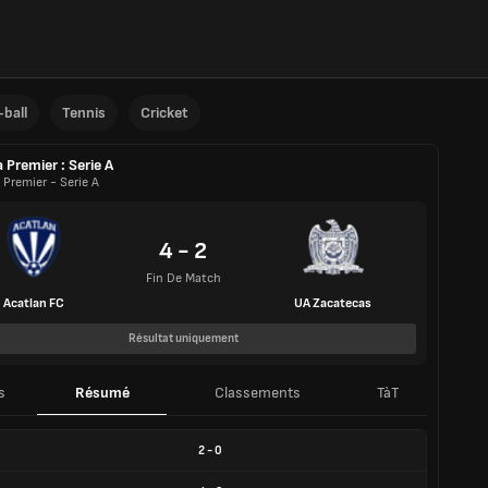
ball
Tennis
Cricket
a Premier : Serie A
 Premier - Serie A
4 - 2
Fin De Match
Acatlan FC
UA Zacatecas
Résultat uniquement
s
Résumé
Classements
TàT
2
-
0