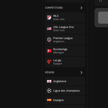
FT
COMPÉTITIONS
MLS
États-Unis
USL League One
États-Unis
Premier League
Angleterre
Bundesliga
Allemagne
LaLiga
Espagne
RÉGION
Angleterre
Ligue des champions
Espagne