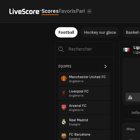
Scores
Favoris
Pari
Football
Hockey sur glace
Basket-
Lig
Liga
ÉQUIPES
Manchester United FC
Angleterre
Liverpool FC
Angleterre
Arsenal FC
Angleterre
Info
Real Madrid
Espagne
Mitps
FC Barcelone
Espagne