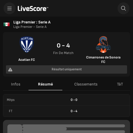
Liga Premier : Serie A
Liga Premier - Serie A
0 - 4
Fin De Match
Cimarrones de Sonora
Acatlan FC
FC
Résultat uniquement
Infos
Résumé
Classements
TàT
Mitps
0
-
0
FT
0
-
4