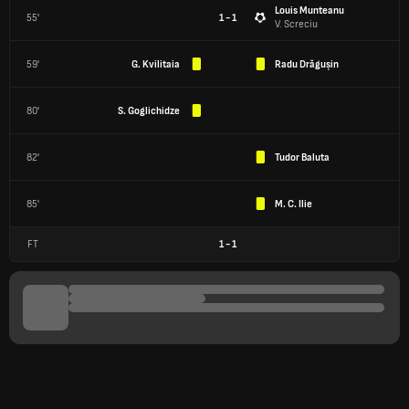
Louis Munteanu
55'
1 - 1
V. Screciu
59'
G. Kvilitaia
Radu Drăgușin
80'
S. Goglichidze
82'
Tudor Baluta
85'
M. C. Ilie
FT
1
-
1