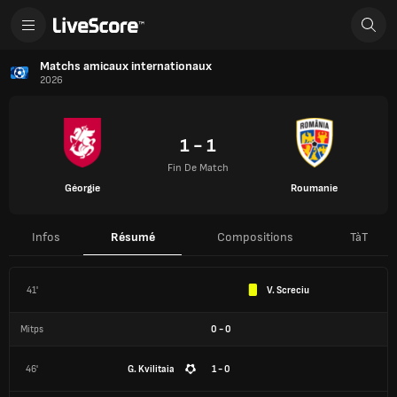
Matchs amicaux internationaux
2026
1 - 1
Fin De Match
Géorgie
Roumanie
Infos
Résumé
Compositions
TàT
41'
V. Screciu
Mitps
0
-
0
46'
G. Kvilitaia
1 - 0