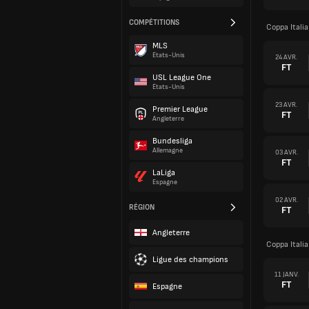
COMPÉTITIONS
Coppa Itali
MLS
États-Unis
24 AVR.
FT
USL League One
États-Unis
23 AVR.
Premier League
FT
Angleterre
Bundesliga
Allemagne
03 AVR.
FT
LaLiga
Espagne
02 AVR.
RÉGION
FT
Angleterre
Coppa Itali
Ligue des champions
11 JANV.
FT
Espagne