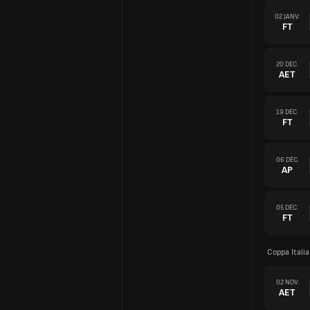
02 JANV.
FT
20 DÉC.
AET
19 DÉC.
FT
06 DÉC.
AP
05 DÉC.
FT
Coppa Itali
02 NOV.
AET