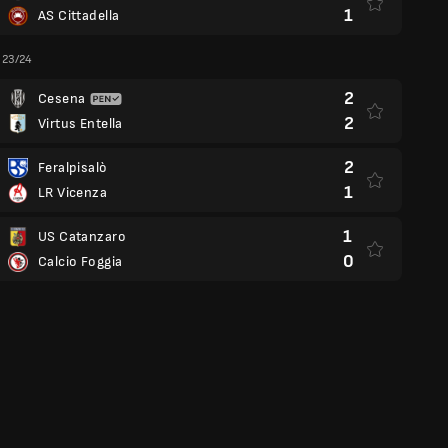
1
AS Cittadella
a 23/24
2
Cesena
2
Virtus Entella
2
Feralpisalò
1
LR Vicenza
1
US Catanzaro
0
Calcio Foggia