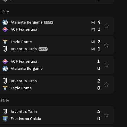
a 23/24
4
Atalanta Bergame
(4)
1
ACF Fiorentina
(2)
2
Lazio Rome
(2)
1
Juventus Turin
(3)
1
ACF Fiorentina
0
Atalanta Bergame
2
Juventus Turin
0
Lazio Rome
a 23/24
4
Juventus Turin
0
Frosinone Calcio