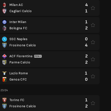
4
Milan AC
1
Cagliari Calcio
1
Inter Milan
2
Bologna FC
0
SSC Naples
4
Frosinone Calcio
2
ACF Fiorentina
2
Parme Calcio
1
Lazio Rome
0
Genoa CFC
a 23/24
1
Torino FC
2
Frosinone Calcio