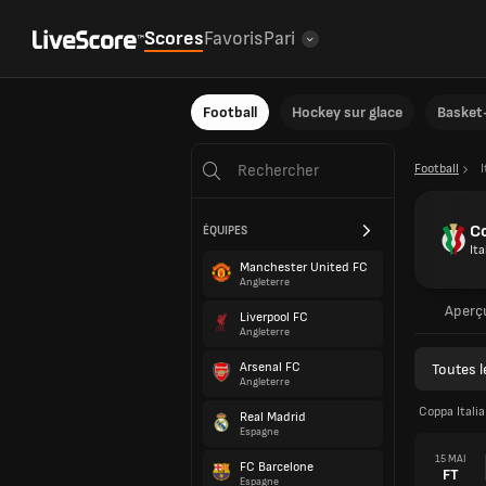
Scores
Favoris
Pari
Football
Hockey sur glace
Basket-
Football
I
Co
ÉQUIPES
Ita
Manchester United FC
Angleterre
Aperç
Liverpool FC
Angleterre
Arsenal FC
Toutes 
Angleterre
Coppa Itali
Real Madrid
Espagne
15 MAI
FC Barcelone
FT
Espagne