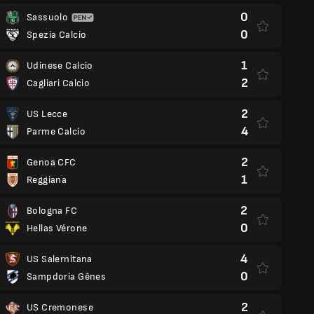
0
Sassuolo
0
Spezia Calcio
1
Udinese Calcio
2
Cagliari Calcio
2
US Lecce
4
Parme Calcio
2
Genoa CFC
1
Reggiana
2
Bologna FC
0
Hellas Vérone
4
US Salernitana
0
Sampdoria Gênes
2
US Cremonese