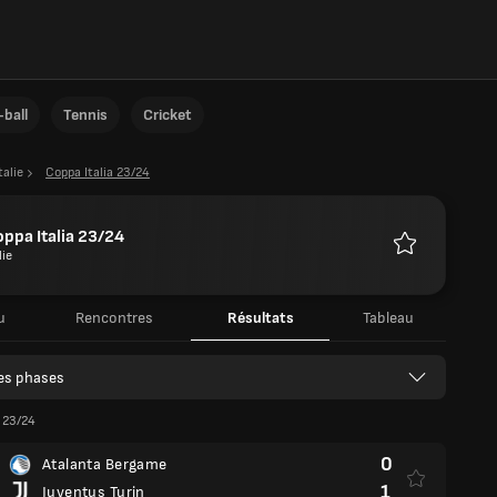
ball
Tennis
Cricket
talie
Coppa Italia 23/24
ppa Italia 23/24
lie
Favoris
u
Rencontres
Résultats
Tableau
les phases
a 23/24
0
Atalanta Bergame
1
Juventus Turin