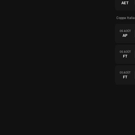
AET
Coppa Itali
06 AOÛT
AP
06 AOÛT
FT
05 AOÛT
FT