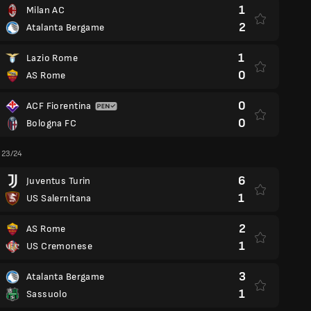
1
Milan AC
2
Atalanta Bergame
1
Lazio Rome
0
AS Rome
0
ACF Fiorentina
0
Bologna FC
a 23/24
6
Juventus Turin
1
US Salernitana
2
AS Rome
1
US Cremonese
3
Atalanta Bergame
1
Sassuolo