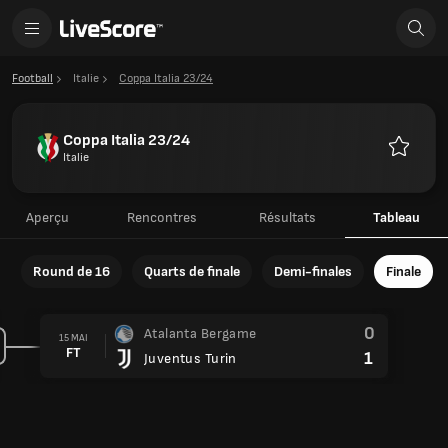
Football
Italie
Coppa Italia 23/24
Coppa Italia 23/24
Italie
Favoris
Aperçu
Rencontres
Résultats
Tableau
Round de 16
Quarts de finale
Demi-finales
Finale
0
Atalanta Bergame
15 MAI
FT
1
Juventus Turin