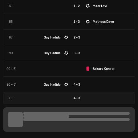
51'
1 - 2
Maor Levi
66'
1 - 3
Matheus Davo
67'
Guy Hadida
2 - 3
90'
Guy Hadida
3 - 3
90 + 6'
Bakary Konate
90 + 6'
Guy Hadida
4 - 3
FT
4
-
3