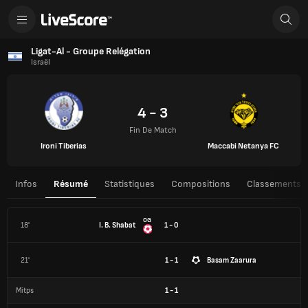
Ligat-Al - Groupe Relégation
Israël
4 - 3
Fin De Match
Ironi Tiberias
Maccabi Netanya FC
Infos
Résumé
Statistiques
Compositions
Classements
OG
18'
I. B. Shabat
1 - 0
21'
1 - 1
Basam Zaarura
Mitps
1
-
1