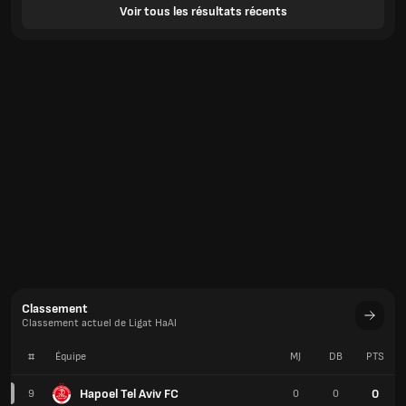
Voir tous les résultats récents
Classement
Classement actuel de Ligat HaAl
#
Équipe
MJ
DB
PTS
Hapoel Tel Aviv FC
0
9
0
0