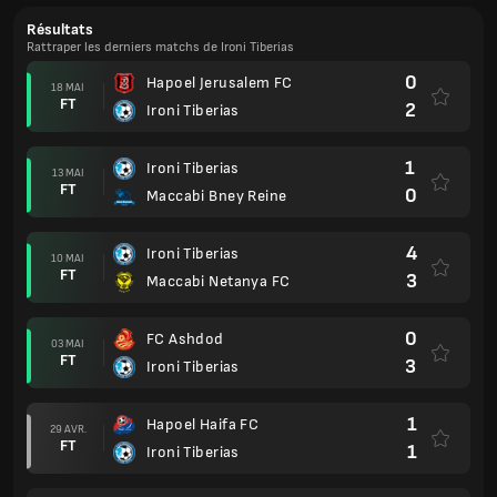
Résultats
Rattraper les derniers matchs de Ironi Tiberias
0
Hapoel Jerusalem FC
18 MAI
FT
2
Ironi Tiberias
1
Ironi Tiberias
13 MAI
FT
0
Maccabi Bney Reine
4
Ironi Tiberias
10 MAI
FT
3
Maccabi Netanya FC
0
FC Ashdod
03 MAI
FT
3
Ironi Tiberias
1
Hapoel Haifa FC
29 AVR.
FT
1
Ironi Tiberias