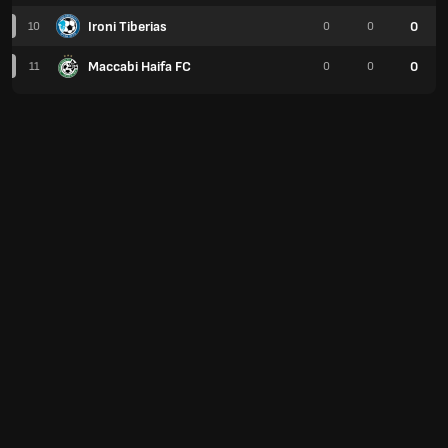
Ironi Tiberias
0
10
0
0
Maccabi Haifa FC
0
11
0
0