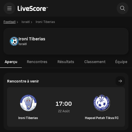
Football
Israël
Ironi Tiberias
Ironi Tiberias
Israël
Aperçu
Rencontres
Résultats
Classement
Équipe
Rencontre à venir
17:00
22 Août
Ironi Tiberias
Hapoel Petah Tikva FC