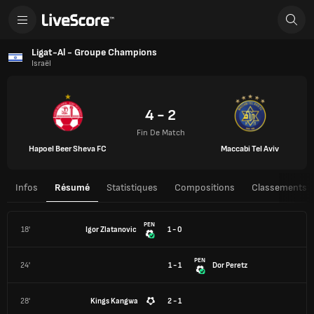
Ligat-Al - Groupe Champions
Israël
4 - 2
Fin De Match
Hapoel Beer Sheva FC
Maccabi Tel Aviv
Infos
Résumé
Statistiques
Compositions
Classements
PEN
18'
Igor Zlatanovic
1 - 0
PEN
24'
1 - 1
Dor Peretz
28'
Kings Kangwa
2 - 1