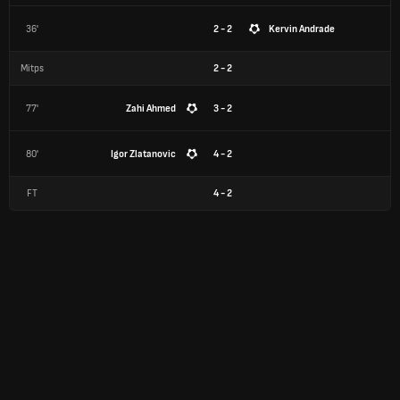
36'
2 - 2
Kervin Andrade
Mitps
2
-
2
77'
Zahi Ahmed
3 - 2
80'
Igor Zlatanovic
4 - 2
FT
4
-
2