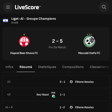
Ligat-Al - Groupe Champions
Israël
2 - 5
Fin De Match
Hapoel Beer Sheva FC
Maccabi Haifa FC
Infos
Résumé
Statistiques
Compositions
Classements
24'
0 - 1
Ethane Azoulay
PEN
43'
Itay Hazut
1 - 1
45 + 6'
1 - 2
Ethane Azoulay