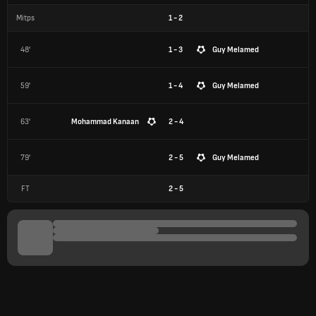
Mitps
1
-
2
48'
1 - 3
Guy Melamed
59'
1 - 4
Guy Melamed
63'
Mohammad Kanaan
2 - 4
79'
2 - 5
Guy Melamed
FT
2
-
5