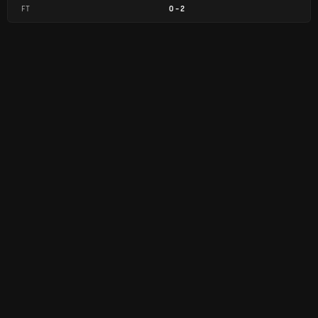
FT
0
-
2