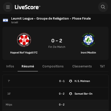
Leumit League - Groupe de Relégation - Phase Finale
Israël
0 - 2
Fin De Match
Hapoel Nof Hagalil FC
Ironi Modiin
Infos
Résumé
Compositions
Classements
TàT
7'
0 - 1
H. S. Melman
16'
0 - 2
Samuel Bar-On
Mitps
0
-
2