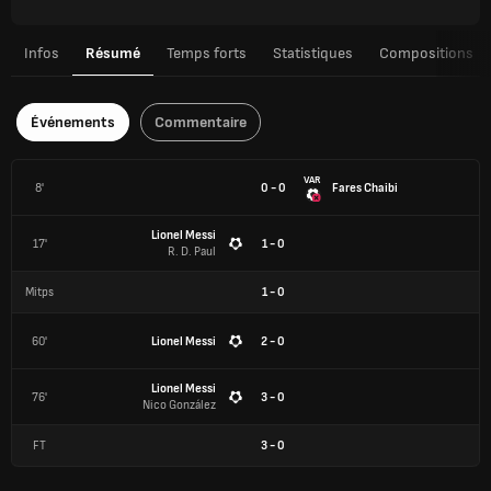
Infos
Résumé
Temps forts
Statistiques
Compositions
Événements
Commentaire
VAR
8'
0 - 0
Fares Chaibi
Lionel Messi
17'
1 - 0
R. D. Paul
Mitps
1
-
0
60'
Lionel Messi
2 - 0
Lionel Messi
76'
3 - 0
Nico González
FT
3
-
0