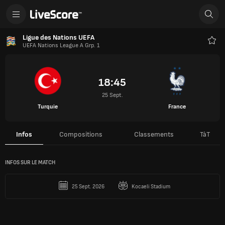
Ligue des Nations UEFA
UEFA Nations League A Grp. 1
Favo
18:45
25 Sept.
Turquie
France
Infos
Compositions
Classements
TàT
INFOS SUR LE MATCH
25 Sept. 2026
Kocaeli Stadium