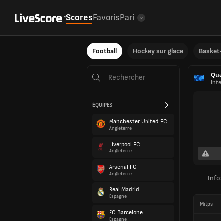
Scores
Favoris
Pari
Football
Hockey sur glace
Basket-
Qua
Inte
ÉQUIPES
Manchester United FC
Angleterre
Liverpool FC
Angleterre
Arsenal FC
Angleterre
Info
Real Madrid
Espagne
Mitps
FC Barcelone
Espagne