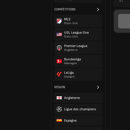
FT
COMPÉTITIONS
MLS
États-Unis
USL League One
États-Unis
Premier League
Angleterre
Bundesliga
Allemagne
LaLiga
Espagne
RÉGION
Angleterre
Ligue des champions
Espagne