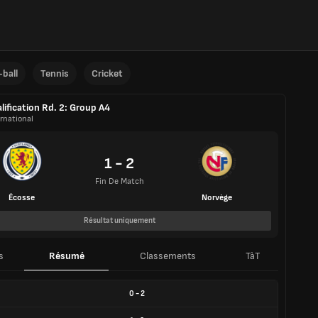
ball
Tennis
Cricket
lification Rd. 2: Group A4
rnational
1 - 2
Fin De Match
Écosse
Norvège
Résultat uniquement
s
Résumé
Classements
TàT
0
-
2