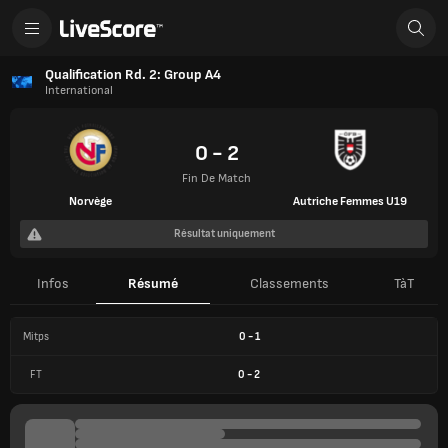
Qualification Rd. 2: Group A4
International
0 - 2
Fin De Match
Norvège
Autriche Femmes U19
Résultat uniquement
Infos
Résumé
Classements
TàT
Mitps
0
-
1
FT
0
-
2