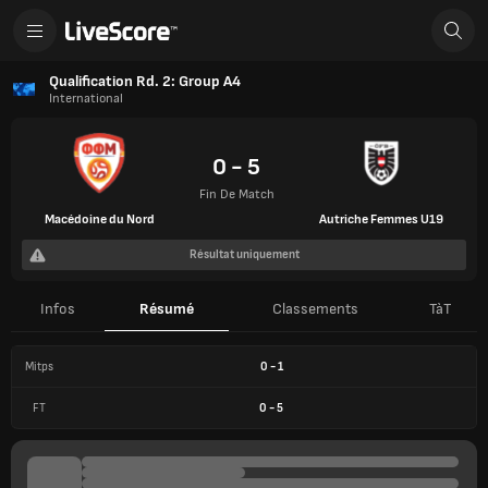
Qualification Rd. 2: Group A4
International
0 - 5
Fin De Match
Macédoine du Nord
Autriche Femmes U19
Résultat uniquement
Infos
Résumé
Classements
TàT
Mitps
0
-
1
FT
0
-
5