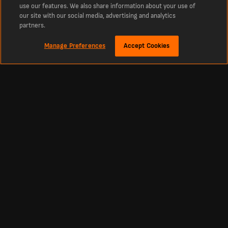
use our features. We also share information about your use of
our site with our social media, advertising and analytics
partners.
Manage Preferences
Accept Cookies
À propos
Derniers résultats de football en direct sur LiveScore
La référence incontournable des scores en direct de football, cricket, tennis,
basketball, hockey et bien plus encore. LiveScore vous tient informé des derniers
résultats et des actualités footballistiques à l’échelle mondiale. Retrouvez les
classements, calendriers et résultats sportifs actualisés en direct et en continu
de tous les grands championnats et compétitions, y compris la Primera División,
la Liga MX, la Primera A, la Copa Libertadores, la Premier League, la Liga, ainsi que
les plus prestigieuses compétitions européennes comme la Ligue des champions
et la Ligue Europa.
Football
Autres Sports