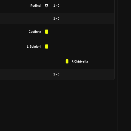
Rodinei
1 - 0
1
-
0
Costinha
L. Scipioni
P. Chirivella
1
-
0