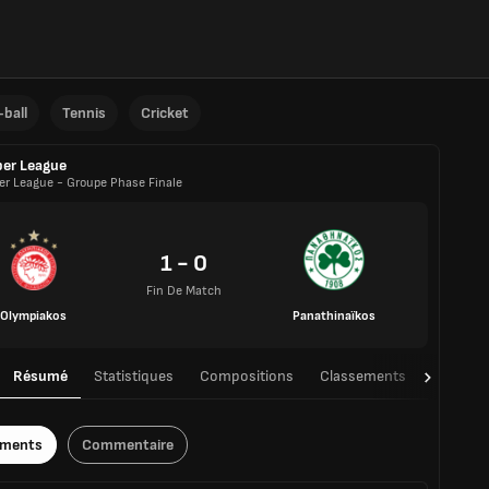
ball
Tennis
Cricket
er League
er League - Groupe Phase Finale
1 - 0
Fin De Match
Olympiakos
Panathinaïkos
Résumé
Statistiques
Compositions
Classements
TàT
ements
Commentaire