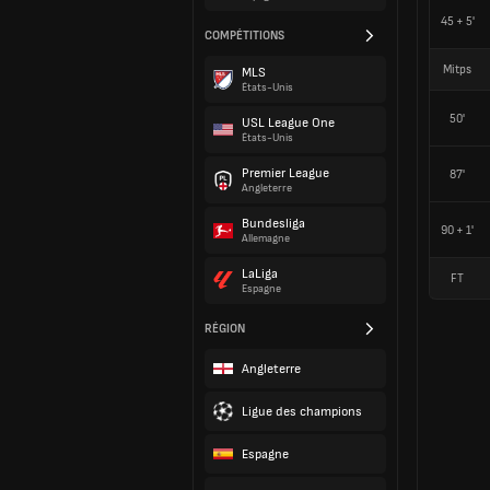
45 + 5'
COMPÉTITIONS
Mitps
MLS
États-Unis
50'
USL League One
États-Unis
Premier League
87'
Angleterre
Bundesliga
90 + 1'
Allemagne
LaLiga
FT
Espagne
RÉGION
Angleterre
Ligue des champions
Espagne