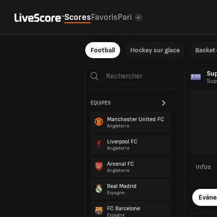
Scores
Favoris
Pari
Football
Hockey sur glace
Basket-
Sup
Sup
ÉQUIPES
Manchester United FC
Angleterre
Liverpool FC
Angleterre
Arsenal FC
Infos
Angleterre
Real Madrid
Espagne
Évén
FC Barcelone
Espagne