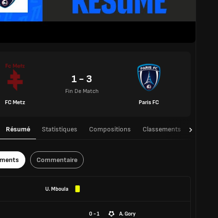
1 - 3
Fin De Match
FC Metz
Paris FC
Résumé
Statistiques
Compositions
Classements
TàT
ements
Commentaire
U. Mboula
0 - 1
A. Gory