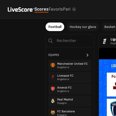
Scores
Favoris
Pari
Football
Hockey sur glace
Basket-
Lig
Fra
ÉQUIPES
Manchester United FC
Angleterre
Liverpool FC
Angleterre
Arsenal FC
Angleterre
Real Madrid
Espagne
FC Barcelone
Espagne