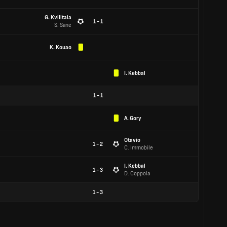
G. Kvilitaia
1 - 1
S. Sane
K. Kouao
I. Kebbal
1
-
1
A. Gory
Otavio
1 - 2
C. Immobile
I. Kebbal
1 - 3
D. Coppola
1
-
3