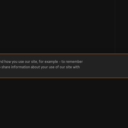
and how you use our site, for example - to remember
o share information about your use of our site with
us encore pour le match FC Metz vs Paris FC.
adre de la compétition France Ligue 1 .
 match et moments clés entre FC Metz et Paris FC.
C Metz et Paris FC : compositions des équipes, remplacements, statistiques et bien pl
tz vs Paris FC dans la compétition France Ligue 1 .
 FC en direct avec nos commentaires détaillés.