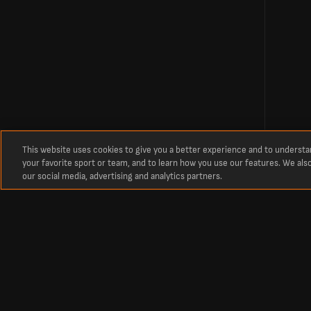
This website uses cookies to give you a better experience and to underst
your favorite sport or team, and to learn how you use our features. We als
our social media, advertising and analytics partners.
À propos
Match de foot FC Metz vs Paris FC en direct
Suivez les infos foot en direct, les compositions des équipes et bien pl
Accédez aux résultats du match FC Metz vs Paris FC en direct, dans le c
Ne manquez rien de cette rencontre : buts, temps forts, progression du
Suivez en direct chaque action de la compétition France Ligue 1 entre F
Suivez l'actu foot en live, les buteurs et les temps forts du match FC Me
Restez connecté et vivez l’intensité du match de foot FC Metz vs Paris