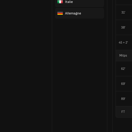
Italie
31'
Allemagne
38'
45 + 2'
Mitps
62'
69'
89'
FT