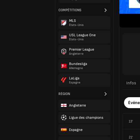
COMPÉTITIONS
MLS
États-Unis
USL League One
États-Unis
Premier League
Angleterre
Bundesliga
Allemagne
LaLiga
Infos
Espagne
RÉGION
Évén
Angleterre
Ligue des champions
13'
Espagne
21'