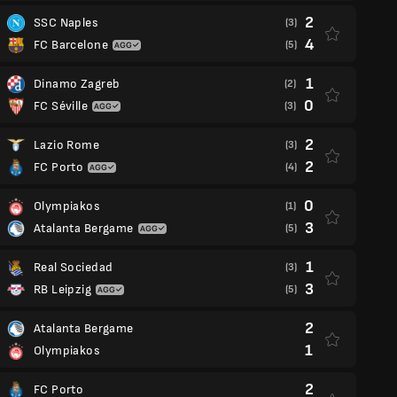
2
SSC Naples
(3)
4
FC Barcelone
(5)
1
Dinamo Zagreb
(2)
0
FC Séville
(3)
2
Lazio Rome
(3)
2
FC Porto
(4)
0
Olympiakos
(1)
3
Atalanta Bergame
(5)
1
Real Sociedad
(3)
3
RB Leipzig
(5)
2
Atalanta Bergame
1
Olympiakos
2
FC Porto