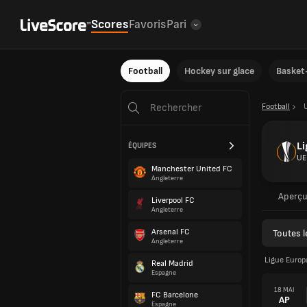
Scores
Favoris
Pari
Football
Hockey sur glace
Basket-
Football
Li
ÉQUIPES
UE
Manchester United FC
Angleterre
Aperç
Liverpool FC
Angleterre
Arsenal FC
Toutes 
Angleterre
Ligue Europ
Real Madrid
Espagne
18 MAI
FC Barcelone
AP
Espagne