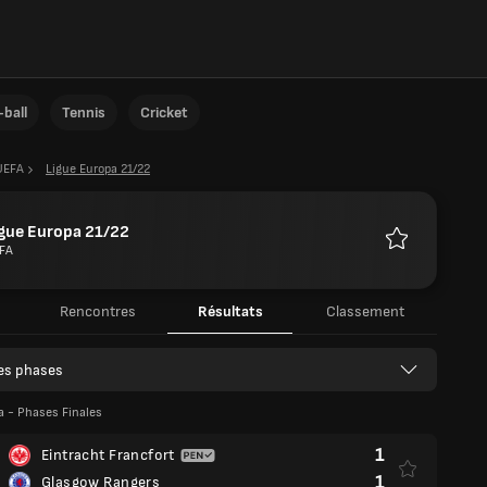
ball
Tennis
Cricket
UEFA
Ligue Europa 21/22
gue Europa 21/22
FA
Favoris
u
Rencontres
Résultats
Classement
les phases
a - Phases Finales
1
Eintracht Francfort
1
Glasgow Rangers