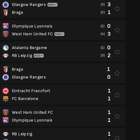
3
Glasgow Rangers
(3)
1
Braga
(2)
0
Olympique Lyonnais
(1)
3
West Ham United FC
(4)
0
Atalanta Bergame
(1)
2
RB Leipzig
(3)
1
Braga
0
Glasgow Rangers
1
Eintracht Francfort
1
FC Barcelone
1
West Ham United FC
1
Olympique Lyonnais
1
RB Leipzig