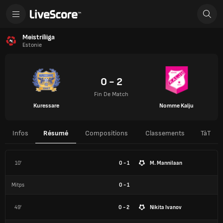
Meistriliiga
Estonie
0 - 2
Fin De Match
Kuressare
Nomme Kalju
Infos
Résumé
Compositions
Classements
TàT
10'
0 - 1
M. Mannilaan
Mitps
0
-
1
49'
0 - 2
Nikita Ivanov