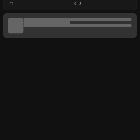
FT
0
-
2