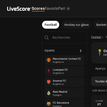
Scores
Favoris
Pari
Football
Hockey sur glace
Basket-
Football
C
ÉQUIPES
FI
Manchester United FC
Angleterre
Aperçu
Liverpool FC
Angleterre
Arsenal FC
Toutes 
Angleterre
U20 World 
Real Madrid
Espagne
11 JUIN
FC Barcelone
FT
Espagne