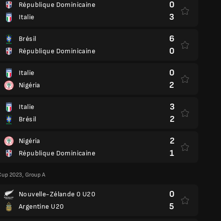
0
République Dominicaine
3
Italie
6
Brésil
0
République Dominicaine
0
Italie
2
Nigéria
3
Italie
2
Brésil
2
Nigéria
1
République Dominicaine
Cup 2023, Group A
0
Nouvelle-Zélande 0 U20
5
Argentine U20