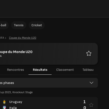
ball
Tennis
Cricket
FIFA
Coupe du Monde U20
oupe du Monde U20
FA
Favoris
Rencontres
Résultats
Classement
Tableau
les phases
Cup 2023, Knockout Stage
1
Uruguay
0
Italie