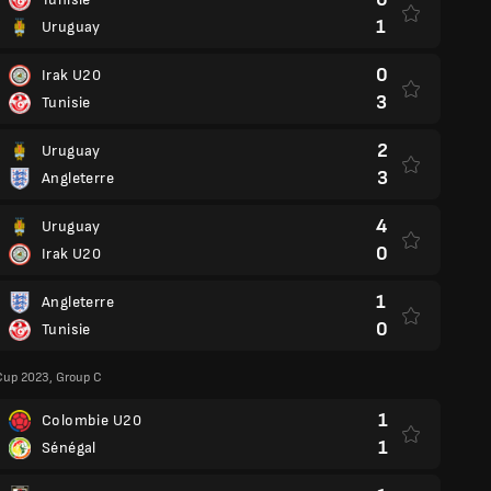
1
Uruguay
0
Irak U20
3
Tunisie
2
Uruguay
3
Angleterre
4
Uruguay
0
Irak U20
1
Angleterre
0
Tunisie
Cup 2023, Group C
1
Colombie U20
1
Sénégal