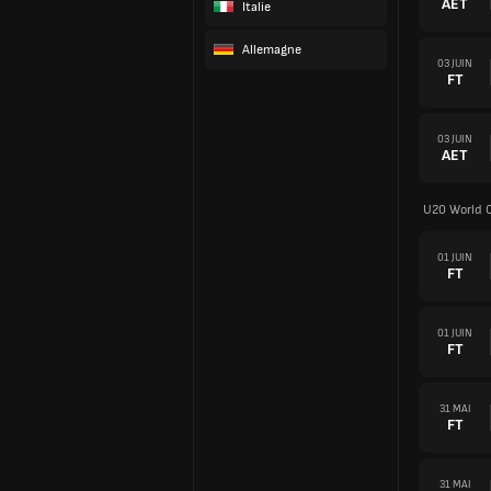
AET
Italie
Allemagne
03 JUIN
FT
03 JUIN
AET
U20 World 
01 JUIN
FT
01 JUIN
FT
31 MAI
FT
31 MAI