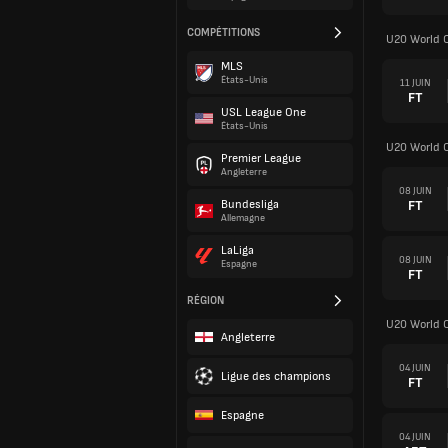
COMPÉTITIONS
U20 World 
MLS
États-Unis
11 JUIN
FT
USL League One
États-Unis
U20 World 
Premier League
Angleterre
08 JUIN
FT
Bundesliga
Allemagne
LaLiga
08 JUIN
Espagne
FT
RÉGION
U20 World 
Angleterre
04 JUIN
Ligue des champions
FT
Espagne
04 JUIN