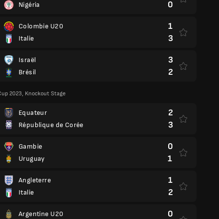
0
Nigéria
1
Colombie U20
3
Italie
3
Israël
2
Brésil
Cup 2023, Knockout Stage
2
Equateur
3
République de Corée
0
Gambie
1
Uruguay
1
Angleterre
2
Italie
0
Argentine U20