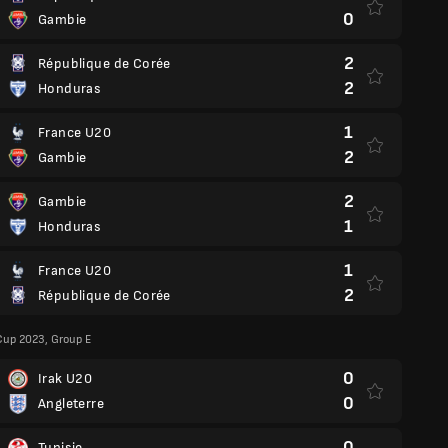
0
Gambie
2
République de Corée
2
Honduras
1
France U20
2
Gambie
2
Gambie
1
Honduras
1
France U20
2
République de Corée
Cup 2023, Group E
0
Irak U20
0
Angleterre
0
Tunisie