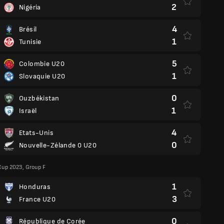
2
Nigéria
4
Brésil
1
Tunisie
5
Colombie U20
1
Slovaquie U20
0
Ouzbékistan
1
Israël
4
Etats-Unis
0
Nouvelle-Zélande 0 U20
Cup 2023, Group F
1
Honduras
3
France U20
0
République de Corée