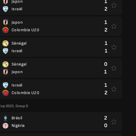
1
Japon
2
Israël
1
Japon
2
Colombie U20
1
Sénégal
1
Israël
0
Sénégal
1
Japon
1
Israël
2
Colombie U20
Cup 2023, Group D
2
Brésil
0
Nigéria