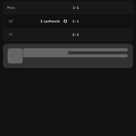
Mitps
1
-
1
52'
E. Lanfranchi
2 - 1
FT
2
-
1