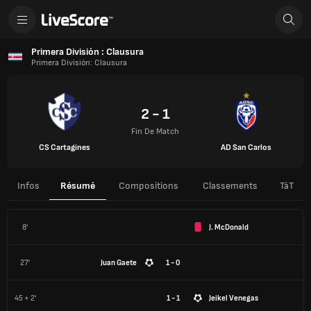
Primera División : Clausura
Primera División: Clausura
2 - 1
Fin De Match
CS Cartagines
AD San Carlos
Infos
Résumé
Compositions
Classements
TàT
8'
J. McDonald
27'
Juan Gaete
1 - 0
45 + 2'
1 - 1
Jeikel Venegas